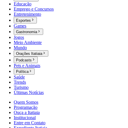
Educação
Emprego e Concursos
Entretenimento
Esportes
Games
Gastronomia
Jogos
Meio Ambiente
Mundo
Orações Itatiaia
Podcasts
Pets e Animais
Política
Saúde
Trends
Turismo
Últimas Notícias
Quem Somos
Programação
Ouça a Itatiaia
Institucional
Entre em Contato
Expediente Itatiaia