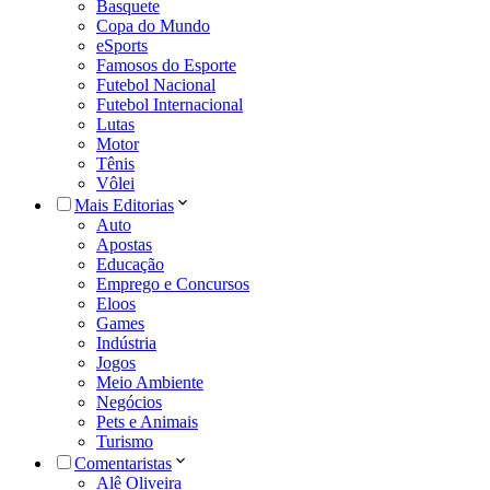
Basquete
Copa do Mundo
eSports
Famosos do Esporte
Futebol Nacional
Futebol Internacional
Lutas
Motor
Tênis
Vôlei
Mais Editorias
Auto
Apostas
Educação
Emprego e Concursos
Eloos
Games
Indústria
Jogos
Meio Ambiente
Negócios
Pets e Animais
Turismo
Comentaristas
Alê Oliveira