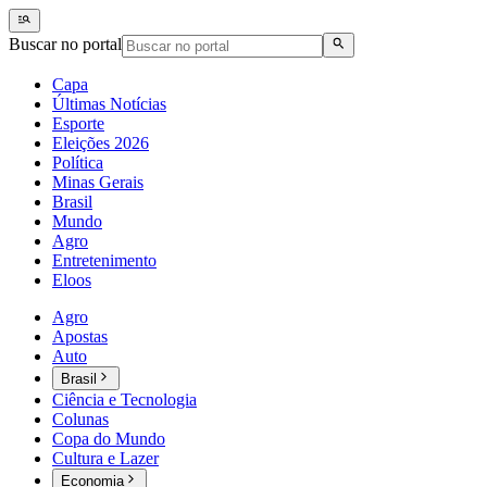
Buscar no portal
Capa
Últimas Notícias
Esporte
Eleições 2026
Política
Minas Gerais
Brasil
Mundo
Agro
Entretenimento
Eloos
Agro
Apostas
Auto
Brasil
Ciência e Tecnologia
Colunas
Copa do Mundo
Cultura e Lazer
Economia