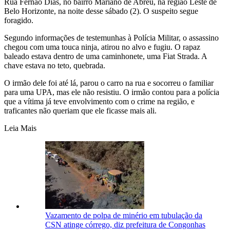
Rua Fernão Dias, no bairro Mariano de Abreu, na região Leste de
Belo Horizonte, na noite desse sábado (2). O suspeito segue
foragido.
Segundo informações de testemunhas à Polícia Militar, o assassino
chegou com uma touca ninja, atirou no alvo e fugiu. O rapaz
baleado estava dentro de uma caminhonete, uma Fiat Strada. A
chave estava no teto, quebrada.
O irmão dele foi até lá, parou o carro na rua e socorreu o familiar
para uma UPA, mas ele não resistiu. O irmão contou para a polícia
que a vítima já teve envolvimento com o crime na região, e
traficantes não queriam que ele ficasse mais ali.
Leia Mais
Vazamento de polpa de minério em tubulação da
CSN atinge córrego, diz prefeitura de Congonhas