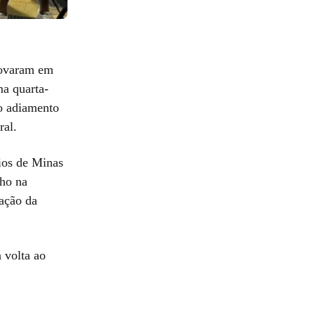
rovaram em
ma quarta-
 o adiamento
ral.
ios de Minas
lho na
gação da
 volta ao