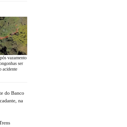
após vazamento
ongonhas ser
o acidente
nte do Banco
cadante, na
Trens