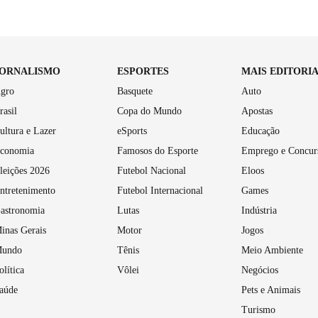
JORNALISMO
ESPORTES
MAIS EDITORI
gro
Basquete
Auto
rasil
Copa do Mundo
Apostas
ultura e Lazer
eSports
Educação
conomia
Famosos do Esporte
Emprego e Concur
leições 2026
Futebol Nacional
Eloos
ntretenimento
Futebol Internacional
Games
astronomia
Lutas
Indústria
inas Gerais
Motor
Jogos
undo
Tênis
Meio Ambiente
olítica
Vôlei
Negócios
aúde
Pets e Animais
Turismo