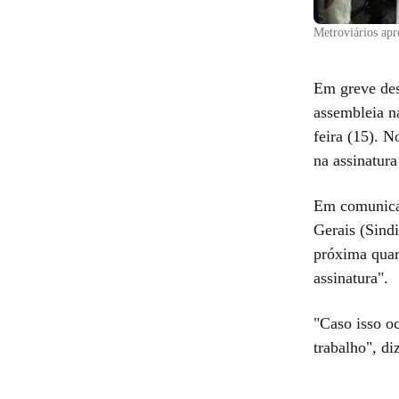
Metroviários apr
Em greve des
assembleia na
feira (15). 
na assinatura
Em comunicad
Gerais (Sind
próxima quart
assinatura".
"Caso isso oc
trabalho", di