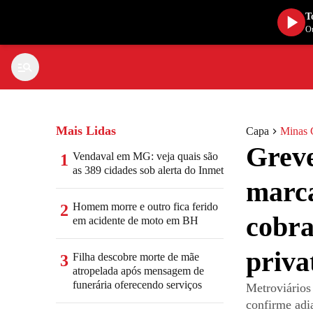
T
Ou
Mais Lidas
Capa
Minas 
Greve
Vendaval em MG: veja quais são
1
as 389 cidades sob alerta do Inmet
marca
Homem morre e outro fica ferido
2
cobr
em acidente de moto em BH
priva
Filha descobre morte de mãe
3
atropelada após mensagem de
funerária oferecendo serviços
Metroviários 
confirme ad