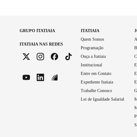
GRUPO ITATIAIA
ITATIAIA
Quem Somos
A
ITATIAIA NAS REDES
Programação
B
Ouça a Itatiaia
C
Institucional
E
Entre em Contato
E
Expediente Itatiaia
E
Trabalhe Conosco
G
Lei de Igualdade Salarial
M
M
P
S