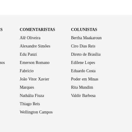
AS
COMENTARISTAS
COLUNISTAS
Alê Oliveira
Bertha Maakaroun
Alexandre Simões
Ciro Dias Reis
Edu Panzi
Direto de Brasília
sos
Emerson Romano
Edilene Lopes
Fabrício
Eduardo Costa
João Vitor Xavier
Poder em Minas
Marques
Rita Mundim
Nathália Fiuza
Valdir Barbosa
Thiago Reis
Wellington Campos