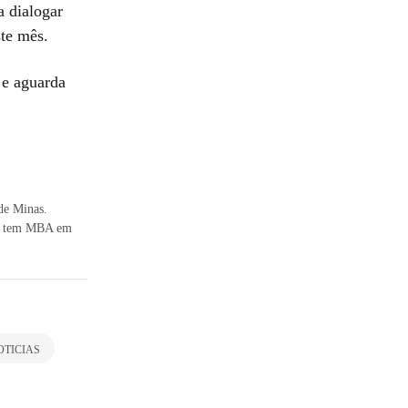
 dialogar
ste mês.
 e aguarda
de Minas.
), tem MBA em
OTICIAS