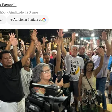
 Pavanelli
1h53
•
Atualizado
há 3 anos
ar
Adicionar Itatiaia ao