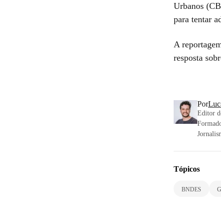
Urbanos (CBT
para tentar a
A reportagem
resposta sob
Por
Luc
Editor d
Formado
Jornalis
Tópicos
BNDES
G