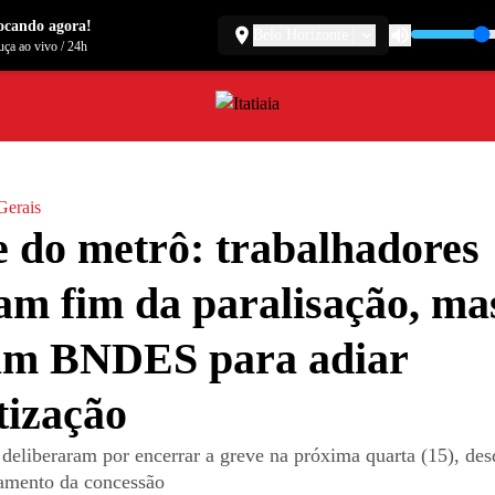
ocando agora!
Belo Horizonte
ça ao vivo
/
24h
Gerais
 do metrô: trabalhadores
m fim da paralisação, ma
am BNDES para adiar
tização
deliberaram por encerrar a greve na próxima quarta (15), des
iamento da concessão