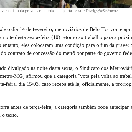
ovaram fim da greve para a próxima quarta-feira
•
Divulgação/Sindimetro
de o dia 14 de fevereiro, metroviários de Belo Horizonte ap
 noite desta sexta-feira (10) retorno ao trabalho para a próxi
No entanto, eles colocaram uma condição para o fim da grave:
 do contrato de concessão do metrô por parte do governo fede
o divulgado na noite desta sexta, o Sindicato dos Metroviár
imetro-MG) afirmou que a categoria "vota pela volta ao traba
a-feira, dia 15/03, caso receba até lá, oficialmente, a prorro
orra antes de terça-feira, a categoria também pode antecipar a
z o texto.