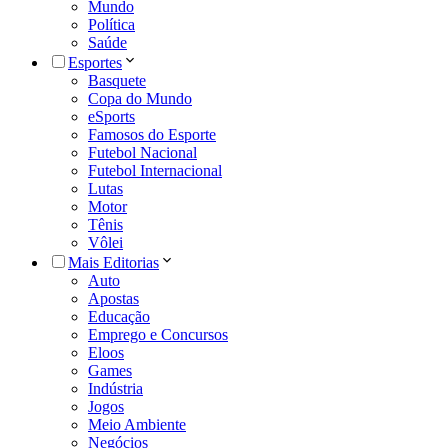
Mundo
Política
Saúde
Esportes
Basquete
Copa do Mundo
eSports
Famosos do Esporte
Futebol Nacional
Futebol Internacional
Lutas
Motor
Tênis
Vôlei
Mais Editorias
Auto
Apostas
Educação
Emprego e Concursos
Eloos
Games
Indústria
Jogos
Meio Ambiente
Negócios