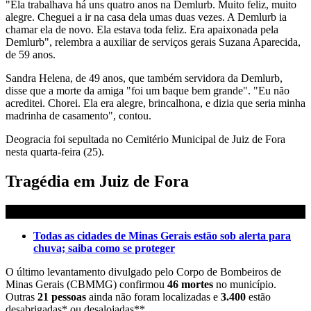
"Ela trabalhava há uns quatro anos na Demlurb. Muito feliz, muito
alegre. Cheguei a ir na casa dela umas duas vezes. A Demlurb ia
chamar ela de novo. Ela estava toda feliz. Era apaixonada pela
Demlurb", relembra a auxiliar de serviços gerais Suzana Aparecida,
de 59 anos.
Sandra Helena, de 49 anos, que também servidora da Demlurb,
disse que a morte da amiga "foi um baque bem grande". "Eu não
acreditei. Chorei. Ela era alegre, brincalhona, e dizia que seria minha
madrinha de casamento", contou.
Deogracia foi sepultada no Cemitério Municipal de Juiz de Fora
nesta quarta-feira (25).
Tragédia em Juiz de Fora
Todas as cidades de Minas Gerais estão sob alerta para
chuva; saiba como se proteger
O último levantamento divulgado pelo Corpo de Bombeiros de
Minas Gerais (CBMMG) confirmou
46 mortes
no município.
Outras
21 pessoas
ainda não foram localizadas e
3.400
estão
desabrigadas* ou desalojadas**