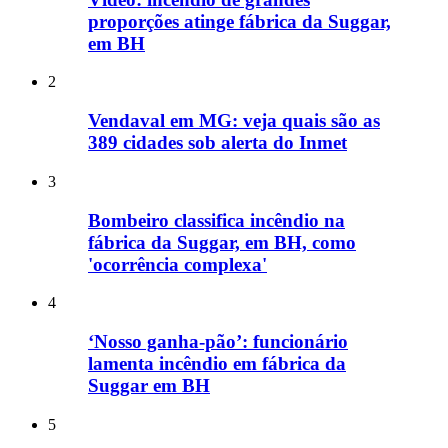
proporções atinge fábrica da Suggar,
em BH
2
Vendaval em MG: veja quais são as
389 cidades sob alerta do Inmet
3
Bombeiro classifica incêndio na
fábrica da Suggar, em BH, como
'ocorrência complexa'
4
‘Nosso ganha-pão’: funcionário
lamenta incêndio em fábrica da
Suggar em BH
5