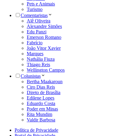
Pets e Animais
Turismo
Comentaristas
Alê Oliveira
Alexandre Simões
Edu Panzi
Emerson Romano
Fabrício
João Vitor Xavier
Marques
Nathália Fiuza
Thiago Reis
Wellington Campos
Colunistas
Bertha Maakaroun
Ciro Dias Reis
Direto de Brasília
Edilene Lopes
Eduardo Costa
Poder em Minas
Rita Mundim
Valdir Barbosa
Política de Privacidade
Portal de Privacidade