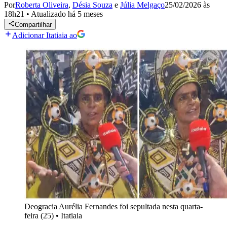
Por
Roberta Oliveira
,
Désia Souza
e
Júlia Melgaço
25/02/2026 às
18h21
•
Atualizado
há 5 meses
Compartilhar
Adicionar Itatiaia ao
Deogracia Aurélia Fernandes foi sepultada nesta quarta-
feira (25)
•
Itatiaia