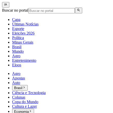
Buscar no portal
Capa
Últimas Notícias
Esporte
Eleições 2026
Política
Minas Gerais
Brasil
Mundo
Agro
Entretenimento
Eloos
Agro
Apostas
Auto
Brasil
Ciência e Tecnologia
Colunas
Copa do Mundo
Cultura e Lazer
Economia