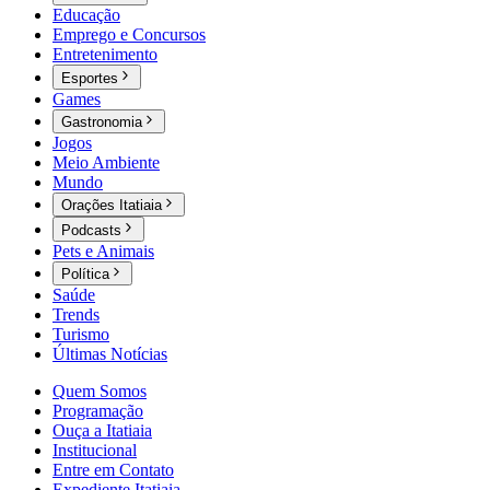
Educação
Emprego e Concursos
Entretenimento
Esportes
Games
Gastronomia
Jogos
Meio Ambiente
Mundo
Orações Itatiaia
Podcasts
Pets e Animais
Política
Saúde
Trends
Turismo
Últimas Notícias
Quem Somos
Programação
Ouça a Itatiaia
Institucional
Entre em Contato
Expediente Itatiaia