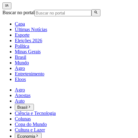
Buscar no portal
Capa
Últimas Notícias
Esporte
Eleições 2026
Política
Minas Gerais
Brasil
Mundo
Agro
Entretenimento
Eloos
Agro
Apostas
Auto
Brasil
Ciência e Tecnologia
Colunas
Copa do Mundo
Cultura e Lazer
Economia