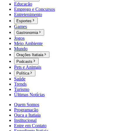
Educação
Emprego e Concursos
Entretenimento
Esportes
Games
Gastronomia
Jogos
Meio Ambiente
Mundo
Orações Itatiaia
Podcasts
Pets e Animais
Política
Saúde
Trends
Turismo
Últimas Notícias
Quem Somos
Programação
Ouça a Itatiaia
Institucional
Entre em Contato
Expediente Itatiaia