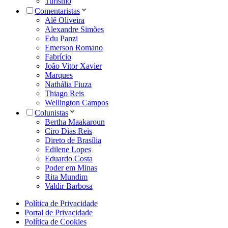
Turismo
Comentaristas
Alê Oliveira
Alexandre Simões
Edu Panzi
Emerson Romano
Fabrício
João Vitor Xavier
Marques
Nathália Fiuza
Thiago Reis
Wellington Campos
Colunistas
Bertha Maakaroun
Ciro Dias Reis
Direto de Brasília
Edilene Lopes
Eduardo Costa
Poder em Minas
Rita Mundim
Valdir Barbosa
Política de Privacidade
Portal de Privacidade
Política de Cookies