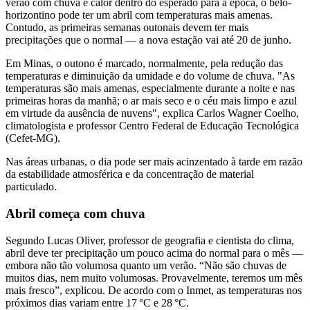
verão com chuva e calor dentro do esperado para a época, o belo-
horizontino pode ter um abril com temperaturas mais amenas.
Contudo, as primeiras semanas outonais devem ter mais
precipitações que o normal — a nova estação vai até 20 de junho.
Em Minas, o outono é marcado, normalmente, pela redução das
temperaturas e diminuição da umidade e do volume de chuva. "As
temperaturas são mais amenas, especialmente durante a noite e nas
primeiras horas da manhã; o ar mais seco e o céu mais limpo e azul
em virtude da ausência de nuvens", explica Carlos Wagner Coelho,
climatologista e professor Centro Federal de Educação Tecnológica
(Cefet-MG).
Nas áreas urbanas, o dia pode ser mais acinzentado à tarde em razão
da estabilidade atmosférica e da concentração de material
particulado.
Abril começa com chuva
Segundo Lucas Oliver, professor de geografia e cientista do clima,
abril deve ter precipitação um pouco acima do normal para o mês —
embora não tão volumosa quanto um verão. “Não são chuvas de
muitos dias, nem muito volumosas. Provavelmente, teremos um mês
mais fresco”, explicou. De acordo com o Inmet, as temperaturas nos
próximos dias variam entre 17 °C e 28 °C.