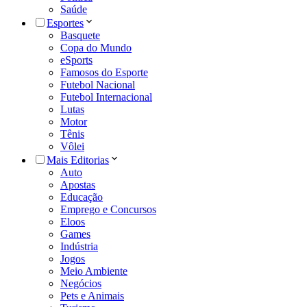
Saúde
Esportes
Basquete
Copa do Mundo
eSports
Famosos do Esporte
Futebol Nacional
Futebol Internacional
Lutas
Motor
Tênis
Vôlei
Mais Editorias
Auto
Apostas
Educação
Emprego e Concursos
Eloos
Games
Indústria
Jogos
Meio Ambiente
Negócios
Pets e Animais