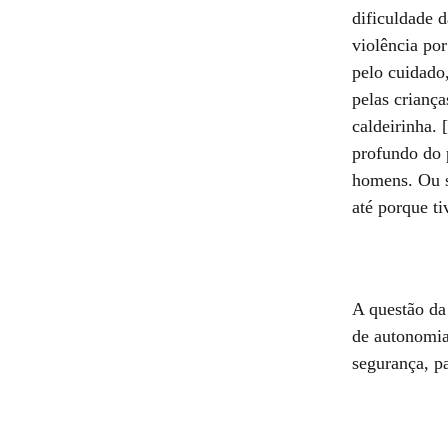
dificuldade d
violência po
pelo cuidado
pelas criança
caldeirinha.
profundo do 
homens. Ou s
até porque t
A questão da
de autonomia
segurança, pa