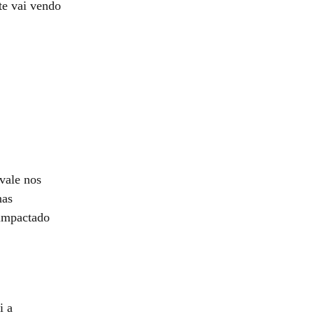
te vai vendo
vale nos
nas
 impactado
i a