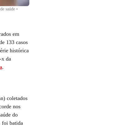
 de saúde
•
trados em
de 133 casos
rie histórica
-x da
a
.
n) coletados
corde nos
saúde do
foi batida