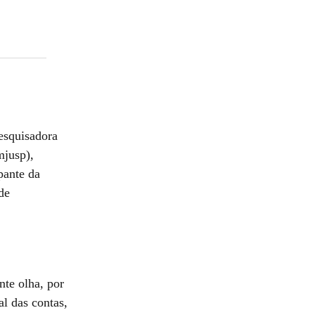
esquisadora
mjusp),
pante da
de
te olha, por
l das contas,