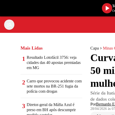
T
Ou
Mais Lidas
Capa
Minas 
Curva
Resultado Lotofácil 3756: veja
1
cidades das 40 apostas premiadas
50 mi
em MG
mulh
Carro que provocou acidente com
2
sete mortos na BR-251 fugia da
polícia com drogas
Série da Ita
de dados col
Por
Bernardo Es
Diretor-geral da Máfia Azul é
3
28/04/2026 às 0
preso em BH após descumprir
medida cautelar