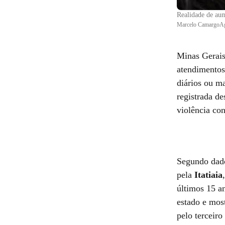
Realidade de aum
Marcelo CamargoAg
Minas Gerais
atendimentos
diários ou ma
registrada d
violência co
Segundo dado
pela
Itatiaia
últimos 15 a
estado e mos
pelo terceir