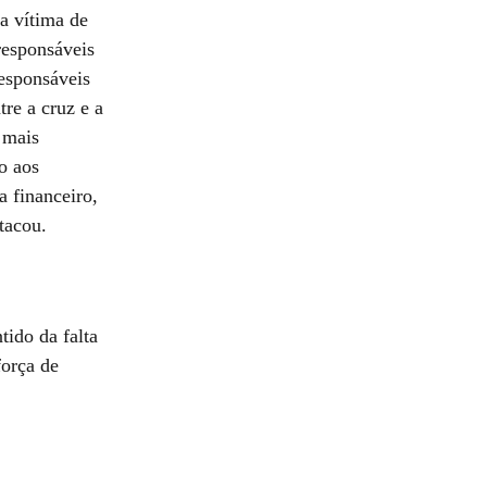
ra vítima de
responsáveis
responsáveis
tre a cruz e a
 mais
o aos
 financeiro,
tacou.
ido da falta
força de