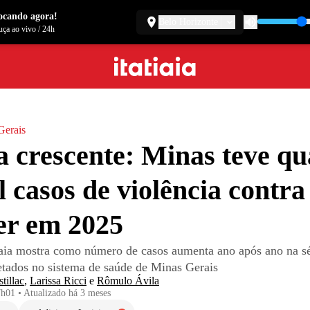
ocando agora!
Belo Horizonte
ça ao vivo
/
24h
Gerais
 crescente: Minas teve qu
l casos de violência contra
er em 2025
tiaia mostra como número de casos aumenta ano após ano na sér
etados no sistema de saúde de Minas Gerais
tillac
,
Larissa Ricci
e
Rômulo Ávila
7h01
•
Atualizado
há 3 meses