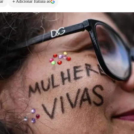
ar
Adicionar Itatiaia ao