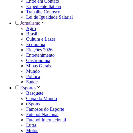
Entre em Contato
Expediente Itatiaia
Trabalhe Conosco
Lei de Igualdade Salarial
Jornalismo
Agro
Brasil
Cultura e Lazer
Economia
Eleições 2026
Entretenimento
Gastronomia
Minas Gerais
Mundo
Política
Saúde
Esportes
Basquete
Copa do Mundo
eSports
Famosos do Esporte
Futebol Nacional
Futebol Internacional
Lutas
Motor