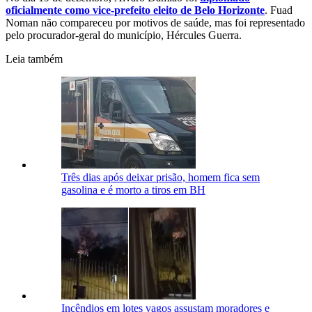
oficialmente como vice-prefeito eleito de Belo Horizonte
. Fuad
Noman não compareceu por motivos de saúde, mas foi representado
pelo procurador-geral do município, Hércules Guerra.
Leia também
Três dias após deixar prisão, homem fica sem
gasolina e é morto a tiros em BH
Incêndios em lotes vagos assustam moradores e