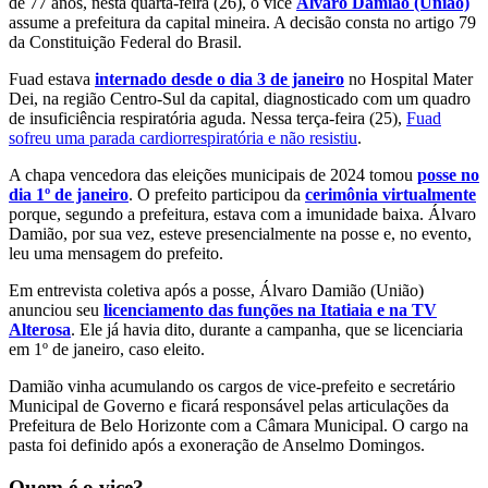
de 77 anos, nesta quarta-feira (26), o vice
Álvaro Damião (União)
assume a prefeitura da capital mineira. A decisão consta no artigo 79
da Constituição Federal do Brasil.
Fuad estava
internado desde o dia 3 de janeiro
no Hospital Mater
Dei, na região Centro-Sul da capital, diagnosticado com um quadro
de insuficiência respiratória aguda. Nessa terça-feira (25),
Fuad
sofreu uma parada cardiorrespiratória e não resistiu
.
A chapa vencedora das eleições municipais de 2024 tomou
posse no
dia 1º de janeiro
. O prefeito participou da
cerimônia virtualmente
porque, segundo a prefeitura, estava com a imunidade baixa. Álvaro
Damião, por sua vez, esteve presencialmente na posse e, no evento,
leu uma mensagem do prefeito.
Em entrevista coletiva após a posse, Álvaro Damião (União)
anunciou seu
licenciamento das funções na Itatiaia e na TV
Alterosa
. Ele já havia dito, durante a campanha, que se licenciaria
em 1º de janeiro, caso eleito.
Damião vinha acumulando os cargos de vice-prefeito e secretário
Municipal de Governo e ficará responsável pelas articulações da
Prefeitura de Belo Horizonte com a Câmara Municipal. O cargo na
pasta foi definido após a exoneração de Anselmo Domingos.
Quem é o vice?