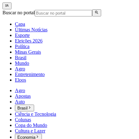
Buscar no portal
Capa
Últimas Notícias
Esporte
Eleições 2026
Política
Minas Gerais
Brasil
Mundo
Agro
Entretenimento
Eloos
Agro
Apostas
Auto
Brasil
Ciência e Tecnologia
Colunas
Copa do Mundo
Cultura e Lazer
Economia