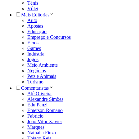
Tênis
Vôlei
Mais Editorias
Auto
Apostas
Educação
Emprego e Concursos
Eloos
Games
Indústria
Jogos
Meio Ambiente
Negócios
Pets e Animais
Turismo
Comentaristas
Alê Oliveira
Alexandre Simões
Edu Panzi
Emerson Romano
Fabrício
João Vitor Xavier
Marques
Nathália Fiuza
Thiago Reis