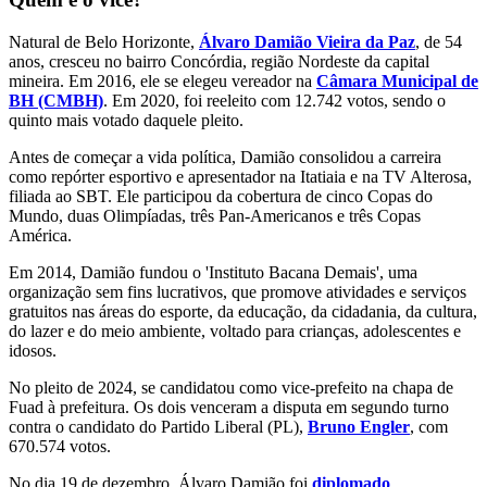
Natural de Belo Horizonte,
Álvaro Damião Vieira da Paz
, de 54
anos, cresceu no bairro Concórdia, região Nordeste da capital
mineira. Em 2016, ele se elegeu vereador na
Câmara Municipal de
BH (CMBH)
. Em 2020, foi reeleito com 12.742 votos, sendo o
quinto mais votado daquele pleito.
Antes de começar a vida política, Damião consolidou a carreira
como repórter esportivo e apresentador na Itatiaia e na TV Alterosa,
filiada ao SBT. Ele participou da cobertura de cinco Copas do
Mundo, duas Olimpíadas, três Pan-Americanos e três Copas
América.
Em 2014, Damião fundou o 'Instituto Bacana Demais', uma
organização sem fins lucrativos, que promove atividades e serviços
gratuitos nas áreas do esporte, da educação, da cidadania, da cultura,
do lazer e do meio ambiente, voltado para crianças, adolescentes e
idosos.
No pleito de 2024, se candidatou como vice-prefeito na chapa de
Fuad à prefeitura. Os dois venceram a disputa em segundo turno
contra o candidato do Partido Liberal (PL),
Bruno Engler
, com
670.574 votos.
No dia 19 de dezembro, Álvaro Damião foi
diplomado