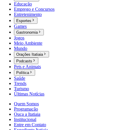
Educação
Emprego e Concursos
Entretenimento
Esportes
Games
Gastronomia
Jogos
Meio Ambiente
Mundo
Orações Itatiaia
Podcasts
Pets e Animais
Política
Saúde
Trends
Turismo
Últimas Notícias
Quem Somos
Programação
Ouça a Itatiaia
Institucional
Entre em Contato
Expediente Itatiaia