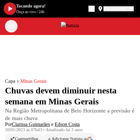
Tocando agora!
Belo Horizonte
Ouça ao vivo
/
24h
Capa
Minas Gerais
Chuvas devem diminuir nesta
semana em Minas Gerais
Na Região Metropolitana de Belo Horizonte a previsão é
de mais chuva
Por
Clarissa Guimarães
e
Edson Costa
10/01/2023 às 07h43
•
Atualizado
há 3 anos
Compartilhar
Adicionar Itatiaia ao