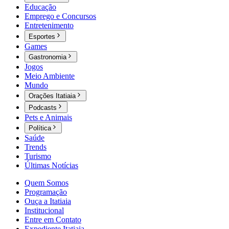
Educação
Emprego e Concursos
Entretenimento
Esportes
Games
Gastronomia
Jogos
Meio Ambiente
Mundo
Orações Itatiaia
Podcasts
Pets e Animais
Política
Saúde
Trends
Turismo
Últimas Notícias
Quem Somos
Programação
Ouça a Itatiaia
Institucional
Entre em Contato
Expediente Itatiaia