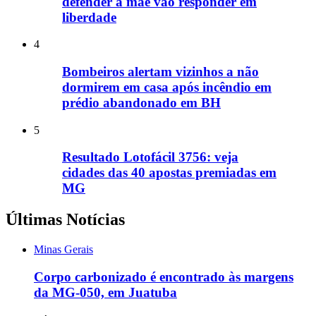
defender a mãe vão responder em
liberdade
4
Bombeiros alertam vizinhos a não
dormirem em casa após incêndio em
prédio abandonado em BH
5
Resultado Lotofácil 3756: veja
cidades das 40 apostas premiadas em
MG
Últimas Notícias
Minas Gerais
Corpo carbonizado é encontrado às margens
da MG-050, em Juatuba