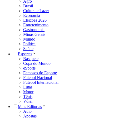
Agro
Brasil
Cultura e Lazer
Economia
Eleições 2026
Entretenimento
Gastronomia
Minas Gerais
Mundo
Política
Saúde
Esportes
Basquete
Copa do Mundo
eSports
Famosos do Esporte
Futebol Nacional
Futebol Internacional
Lutas
Motor
Tênis
Vôlei
Mais Editorias
Auto
Apostas