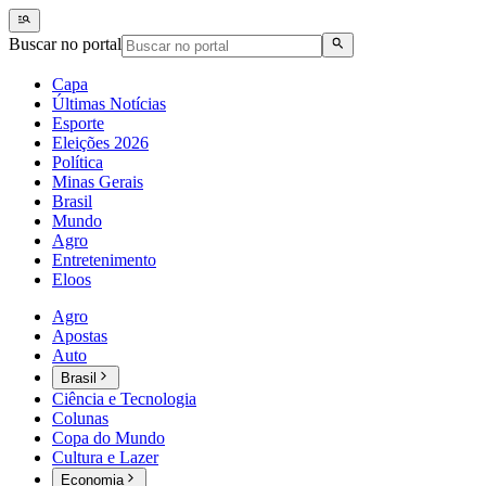
Buscar no portal
Capa
Últimas Notícias
Esporte
Eleições 2026
Política
Minas Gerais
Brasil
Mundo
Agro
Entretenimento
Eloos
Agro
Apostas
Auto
Brasil
Ciência e Tecnologia
Colunas
Copa do Mundo
Cultura e Lazer
Economia