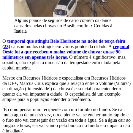
Alguns planos de seguros de carro cobrem os danos
causados pelas chuvas no Brasil; confira
•
Cedidas à
Itatiaia
O
temporal que atingiu Belo Horizonte na noite de terça-feira
(23)
causou muitos estragos em vários pontos da cidade. A
regional
Oeste foi a que recebeu o maior volume de chuva: quase 90
milímetros em apenas três horas
. O número é significativo, mas,
sozinho, não explica a dimensão da tempestade enfrentada pela
capital mineira.
Mestre em Recursos Hídricos e especialista em Recursos Hídricos
da DF+, Marcus Cruz explica que a relação entre o volume (‘altura’)
e a duração (‘intensidade’) da chuva é essencial para entender o
quanto ela vai impactar a cidade. O especialista dá um exemplo
simples para a população entender o fenômeno.
‘É como pensar num recipiente com um furinho no fundo. Se cair
muita água de uma só vez, o recipiente vai se encher muito rápido e
o furo não vai conseguir dar vazão em toda a água. Se a água cair ao
longo de horas, ela vai saindo pelo buraco no fundo e o impacto não
é imediato’.