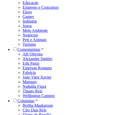
Educação
Emprego e Concursos
Eloos
Games
Indústria
Jogos
Meio Ambiente
Negócios
Pets e Animais
Turismo
Comentaristas
Alê Oliveira
Alexandre Simões
Edu Panzi
Emerson Romano
Fabrício
João Vitor Xavier
Marques
Nathália Fiuza
Thiago Reis
Wellington Campos
Colunistas
Bertha Maakaroun
Ciro Dias Reis
Direto de Brasília