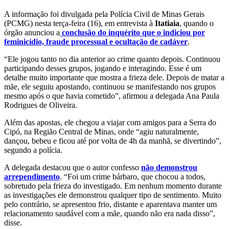
A informação foi divulgada pela Polícia Civil de Minas Gerais
(PCMG) nesta terça-feira (16), em entrevista à
Itatiaia
, quando o
órgão anunciou a
conclusão do inquérito que o indiciou por
feminicídio, fraude processual e ocultação de cadáver
.
“Ele jogou tanto no dia anterior ao crime quanto depois. Continuou
participando desses grupos, jogando e interagindo. Esse é um
detalhe muito importante que mostra a frieza dele. Depois de matar a
mãe, ele seguiu apostando, continuou se manifestando nos grupos
mesmo após o que havia cometido”, afirmou a delegada Ana Paula
Rodrigues de Oliveira.
Além das apostas, ele chegou a viajar com amigos para a Serra do
Cipó, na Região Central de Minas, onde “agiu naturalmente,
dançou, bebeu e ficou até por volta de 4h da manhã, se divertindo”,
segundo a polícia.
A delegada destacou que o autor confesso
não demonstrou
arrependimento
. “Foi um crime bárbaro, que chocou a todos,
sobretudo pela frieza do investigado. Em nenhum momento durante
as investigações ele demonstrou qualquer tipo de sentimento. Muito
pelo contrário, se apresentou frio, distante e aparentava manter um
relacionamento saudável com a mãe, quando não era nada disso”,
disse.