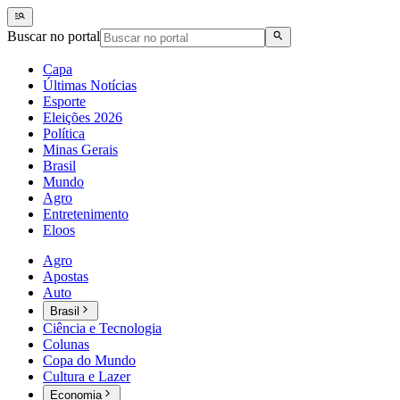
Buscar no portal
Capa
Últimas Notícias
Esporte
Eleições 2026
Política
Minas Gerais
Brasil
Mundo
Agro
Entretenimento
Eloos
Agro
Apostas
Auto
Brasil
Ciência e Tecnologia
Colunas
Copa do Mundo
Cultura e Lazer
Economia