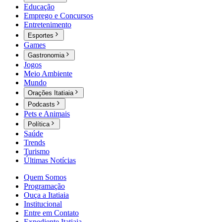
Educação
Emprego e Concursos
Entretenimento
Esportes
Games
Gastronomia
Jogos
Meio Ambiente
Mundo
Orações Itatiaia
Podcasts
Pets e Animais
Política
Saúde
Trends
Turismo
Últimas Notícias
Quem Somos
Programação
Ouça a Itatiaia
Institucional
Entre em Contato
Expediente Itatiaia