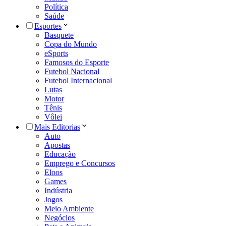
Política
Saúde
Esportes
Basquete
Copa do Mundo
eSports
Famosos do Esporte
Futebol Nacional
Futebol Internacional
Lutas
Motor
Tênis
Vôlei
Mais Editorias
Auto
Apostas
Educação
Emprego e Concursos
Eloos
Games
Indústria
Jogos
Meio Ambiente
Negócios