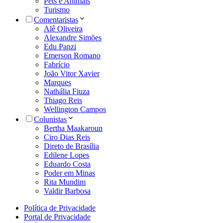
Pets e Animais
Turismo
Comentaristas
Alê Oliveira
Alexandre Simões
Edu Panzi
Emerson Romano
Fabrício
João Vitor Xavier
Marques
Nathália Fiuza
Thiago Reis
Wellington Campos
Colunistas
Bertha Maakaroun
Ciro Dias Reis
Direto de Brasília
Edilene Lopes
Eduardo Costa
Poder em Minas
Rita Mundim
Valdir Barbosa
Política de Privacidade
Portal de Privacidade