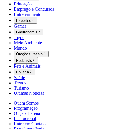
Educação
Emprego e Concursos
Entretenimento
Esportes
Games
Gastronomia
Jogos
Meio Ambiente
Mundo
Orações Itatiaia
Podcasts
Pets e Animais
Política
Saúde
Trends
Turismo
Últimas Notícias
Quem Somos
Programação
Ouça a Itatiaia
Institucional
Entre em Contato
Expediente Itatiaia