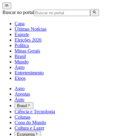
Buscar no portal
Capa
Últimas Notícias
Esporte
Eleições 2026
Política
Minas Gerais
Brasil
Mundo
Agro
Entretenimento
Eloos
Agro
Apostas
Auto
Brasil
Ciência e Tecnologia
Colunas
Copa do Mundo
Cultura e Lazer
Economia