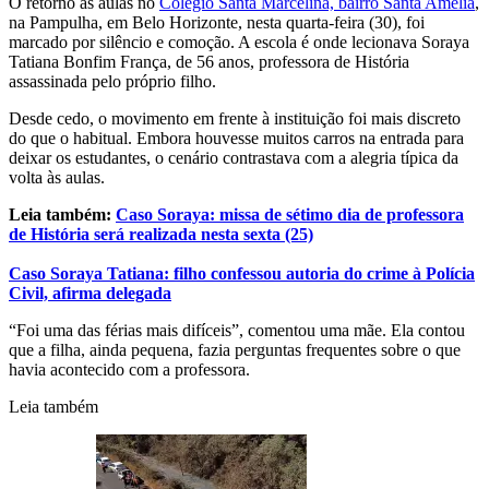
O retorno às aulas no
Colégio Santa Marcelina, bairro Santa Amélia
,
na Pampulha, em Belo Horizonte, nesta quarta-feira (30), foi
marcado por silêncio e comoção. A escola é onde lecionava Soraya
Tatiana Bonfim França, de 56 anos, professora de História
assassinada pelo próprio filho.
Desde cedo, o movimento em frente à instituição foi mais discreto
do que o habitual. Embora houvesse muitos carros na entrada para
deixar os estudantes, o cenário contrastava com a alegria típica da
volta às aulas.
Leia também:
Caso Soraya: missa de sétimo dia de professora
de História será realizada nesta sexta (25)
Caso Soraya Tatiana: filho confessou autoria do crime à Polícia
Civil, afirma delegada
“Foi uma das férias mais difíceis”, comentou uma mãe. Ela contou
que a filha, ainda pequena, fazia perguntas frequentes sobre o que
havia acontecido com a professora.
Leia também