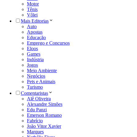
Motor
Tênis
Vôlei
Mais Editorias
Auto
Apostas
Educação
Emprego e Concursos
Eloos
Games
Indústria
Jogos
Meio Ambiente
Negócios
Pets e Animais
Turismo
Comentaristas
Alê Oliveira
Alexandre Simões
Edu Panzi
Emerson Romano
Fabrício
João Vitor Xavier
Marques