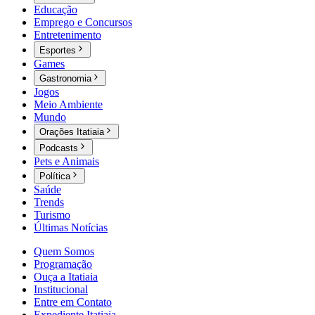
Educação
Emprego e Concursos
Entretenimento
Esportes
Games
Gastronomia
Jogos
Meio Ambiente
Mundo
Orações Itatiaia
Podcasts
Pets e Animais
Política
Saúde
Trends
Turismo
Últimas Notícias
Quem Somos
Programação
Ouça a Itatiaia
Institucional
Entre em Contato
Expediente Itatiaia