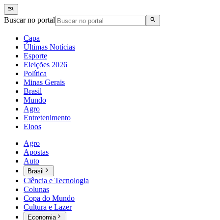
Buscar no portal
Capa
Últimas Notícias
Esporte
Eleições 2026
Política
Minas Gerais
Brasil
Mundo
Agro
Entretenimento
Eloos
Agro
Apostas
Auto
Brasil
Ciência e Tecnologia
Colunas
Copa do Mundo
Cultura e Lazer
Economia