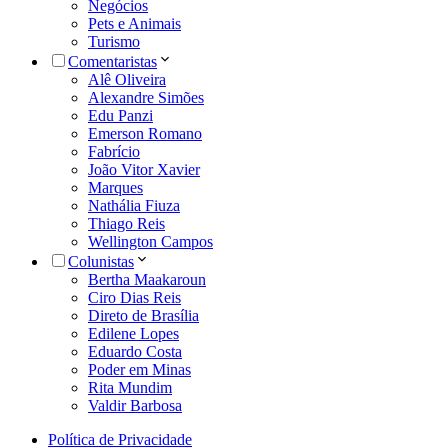
Negócios
Pets e Animais
Turismo
Comentaristas
Alê Oliveira
Alexandre Simões
Edu Panzi
Emerson Romano
Fabrício
João Vitor Xavier
Marques
Nathália Fiuza
Thiago Reis
Wellington Campos
Colunistas
Bertha Maakaroun
Ciro Dias Reis
Direto de Brasília
Edilene Lopes
Eduardo Costa
Poder em Minas
Rita Mundim
Valdir Barbosa
Política de Privacidade