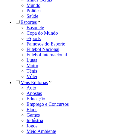
Mundo
Política
Saúde
Esportes
Basquete
Copa do Mundo
eSports
Famosos do Esporte
Futebol Nacional
Futebol Internacional
Lutas
Motor
Tênis
Vôlei
Mais Editorias
Auto
Apostas
Educação
Emprego e Concursos
Eloos
Games
Indústria
Jogos
Meio Ambiente