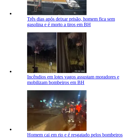
Três dias após deixar prisão, homem fica sem
gasolina e é morto a tiros em BH
Incêndios em lotes vagos assustam moradores e
mobilizam bombeiros em BH
Homem cai em rio e é resgatado pelos bombeiros