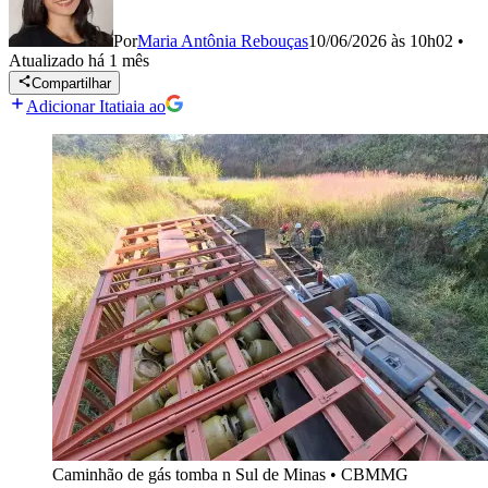
Por
Maria Antônia Rebouças
10/06/2026 às 10h02
•
Atualizado
há 1 mês
Compartilhar
Adicionar Itatiaia ao
Caminhão de gás tomba n Sul de Minas
•
CBMMG