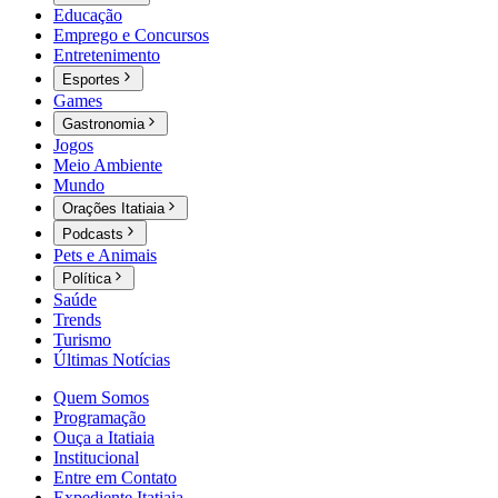
Educação
Emprego e Concursos
Entretenimento
Esportes
Games
Gastronomia
Jogos
Meio Ambiente
Mundo
Orações Itatiaia
Podcasts
Pets e Animais
Política
Saúde
Trends
Turismo
Últimas Notícias
Quem Somos
Programação
Ouça a Itatiaia
Institucional
Entre em Contato
Expediente Itatiaia