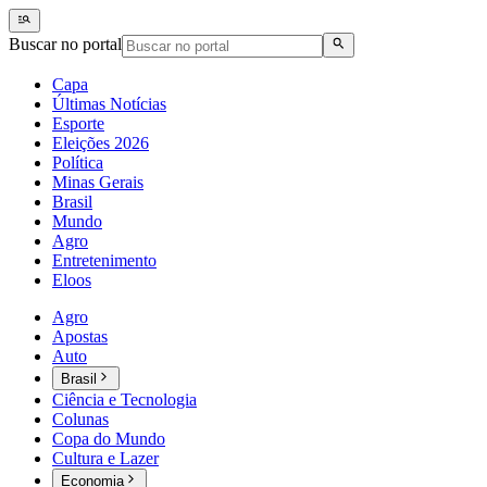
Buscar no portal
Capa
Últimas Notícias
Esporte
Eleições 2026
Política
Minas Gerais
Brasil
Mundo
Agro
Entretenimento
Eloos
Agro
Apostas
Auto
Brasil
Ciência e Tecnologia
Colunas
Copa do Mundo
Cultura e Lazer
Economia