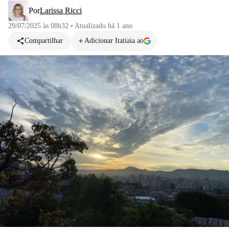
Por
Larissa Ricci
29/07/2025 às 08h32
•
Atualizado
há 1 ano
Compartilhar
Adicionar Itatiaia ao