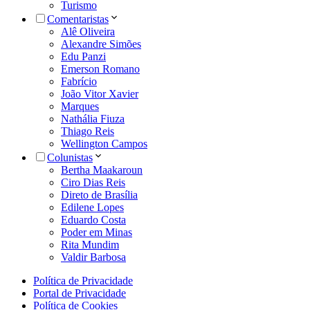
Turismo
Comentaristas
Alê Oliveira
Alexandre Simões
Edu Panzi
Emerson Romano
Fabrício
João Vitor Xavier
Marques
Nathália Fiuza
Thiago Reis
Wellington Campos
Colunistas
Bertha Maakaroun
Ciro Dias Reis
Direto de Brasília
Edilene Lopes
Eduardo Costa
Poder em Minas
Rita Mundim
Valdir Barbosa
Política de Privacidade
Portal de Privacidade
Política de Cookies