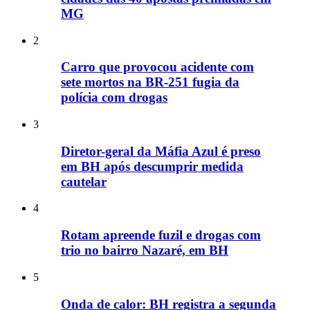
MG
2
Carro que provocou acidente com
sete mortos na BR-251 fugia da
polícia com drogas
3
Diretor-geral da Máfia Azul é preso
em BH após descumprir medida
cautelar
4
Rotam apreende fuzil e drogas com
trio no bairro Nazaré, em BH
5
Onda de calor: BH registra a segunda