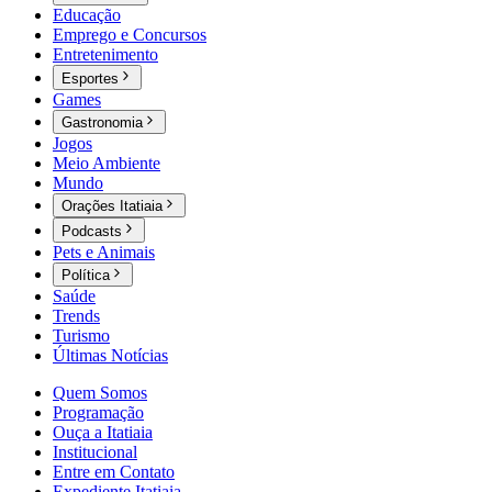
Educação
Emprego e Concursos
Entretenimento
Esportes
Games
Gastronomia
Jogos
Meio Ambiente
Mundo
Orações Itatiaia
Podcasts
Pets e Animais
Política
Saúde
Trends
Turismo
Últimas Notícias
Quem Somos
Programação
Ouça a Itatiaia
Institucional
Entre em Contato
Expediente Itatiaia