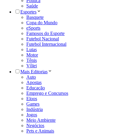
Política
Saúde
Esportes
Basquete
Copa do Mundo
eSports
Famosos do Esporte
Futebol Nacional
Futebol Internacional
Lutas
Motor
Tênis
Vôlei
Mais Editorias
Auto
Apostas
Educação
Emprego e Concursos
Eloos
Games
Indústria
Jogos
Meio Ambiente
Negócios
Pets e Animais