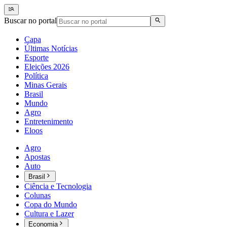
Buscar no portal
Capa
Últimas Notícias
Esporte
Eleições 2026
Política
Minas Gerais
Brasil
Mundo
Agro
Entretenimento
Eloos
Agro
Apostas
Auto
Brasil
Ciência e Tecnologia
Colunas
Copa do Mundo
Cultura e Lazer
Economia