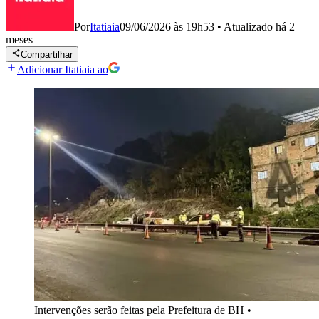
Por
Itatiaia
09/06/2026 às 19h53
•
Atualizado
há 2
meses
Compartilhar
Adicionar Itatiaia ao
Intervenções serão feitas pela Prefeitura de BH
•