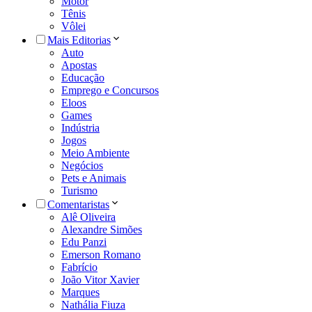
Motor
Tênis
Vôlei
Mais Editorias
Auto
Apostas
Educação
Emprego e Concursos
Eloos
Games
Indústria
Jogos
Meio Ambiente
Negócios
Pets e Animais
Turismo
Comentaristas
Alê Oliveira
Alexandre Simões
Edu Panzi
Emerson Romano
Fabrício
João Vitor Xavier
Marques
Nathália Fiuza