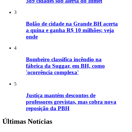
389 cidades sob alerta do Inmet
3
Bolão de cidade na Grande BH acerta
a quina e ganha R$ 10 milhões; veja
onde
4
Bombeiro classifica incêndio na
fábrica da Suggar, em BH, como
'ocorrência complexa'
5
Justiça mantém descontos de
professores grevistas, mas cobra nova
reposição da PBH
Últimas Notícias