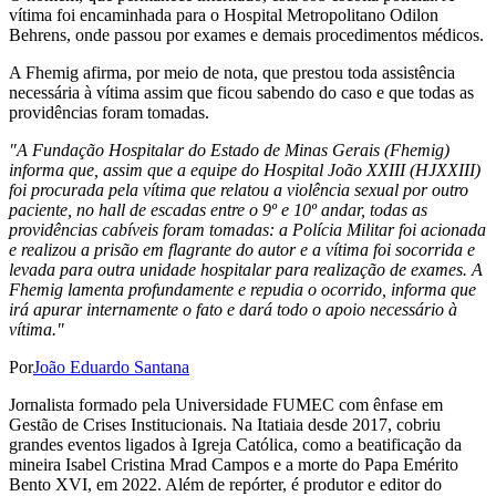
vítima foi encaminhada para o Hospital Metropolitano Odilon
Behrens, onde passou por exames e demais procedimentos médicos.
A Fhemig afirma, por meio de nota, que prestou toda assistência
necessária à vítima assim que ficou sabendo do caso e que todas as
providências foram tomadas.
"A Fundação Hospitalar do Estado de Minas Gerais (Fhemig)
informa que, assim que a equipe do Hospital João XXIII (HJXXIII)
foi procurada pela vítima que relatou a violência sexual por outro
paciente, no hall de escadas entre o 9º e 10º andar, todas as
providências cabíveis foram tomadas: a Polícia Militar foi acionada
e realizou a prisão em flagrante do autor e a vítima foi socorrida e
levada para outra unidade hospitalar para realização de exames. A
Fhemig lamenta profundamente e repudia o ocorrido, informa que
irá apurar internamente o fato e dará todo o apoio necessário à
vítima."
Por
João Eduardo Santana
Jornalista formado pela Universidade FUMEC com ênfase em
Gestão de Crises Institucionais. Na Itatiaia desde 2017, cobriu
grandes eventos ligados à Igreja Católica, como a beatificação da
mineira Isabel Cristina Mrad Campos e a morte do Papa Emérito
Bento XVI, em 2022. Além de repórter, é produtor e editor do