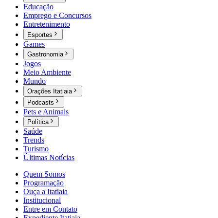
Educação
Emprego e Concursos
Entretenimento
Esportes
Games
Gastronomia
Jogos
Meio Ambiente
Mundo
Orações Itatiaia
Podcasts
Pets e Animais
Política
Saúde
Trends
Turismo
Últimas Notícias
Quem Somos
Programação
Ouça a Itatiaia
Institucional
Entre em Contato
Expediente Itatiaia