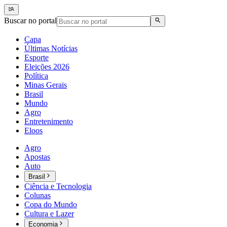
Buscar no portal
Capa
Últimas Notícias
Esporte
Eleições 2026
Política
Minas Gerais
Brasil
Mundo
Agro
Entretenimento
Eloos
Agro
Apostas
Auto
Brasil
Ciência e Tecnologia
Colunas
Copa do Mundo
Cultura e Lazer
Economia