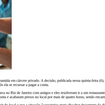
ntida em cárcere privado. A decisão, publicada nessa quinta-feira (6),
ós ela se recursar a pagar a conta.
va no Rio de Janeiro com amigos e eles resolveram ir a um restaurant
conta e acabaram presos no local por mais de quatro horas, sendo encam
ir do local e que a situação "caracteriza mero dissabor decorrente da di