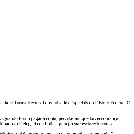
 é da 3ª Turma Recursal dos Juizados Especiais do Distrito Federal. O
e. Quando foram pagar a conta, perceberam que havia cobrança
inhados à Delegacia de Polícia para prestar esclarecimentos.
nâmica social, portanto, inexiste dano moral a ser reparado."