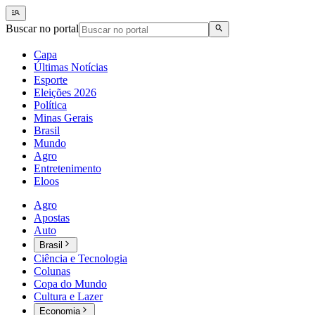
Buscar no portal
Capa
Últimas Notícias
Esporte
Eleições 2026
Política
Minas Gerais
Brasil
Mundo
Agro
Entretenimento
Eloos
Agro
Apostas
Auto
Brasil
Ciência e Tecnologia
Colunas
Copa do Mundo
Cultura e Lazer
Economia