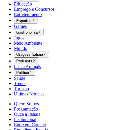
Educação
Emprego e Concursos
Entretenimento
Esportes
Games
Gastronomia
Jogos
Meio Ambiente
Mundo
Orações Itatiaia
Podcasts
Pets e Animais
Política
Saúde
Trends
Turismo
Últimas Notícias
Quem Somos
Programação
Ouça a Itatiaia
Institucional
Entre em Contato
Expediente Itatiaia