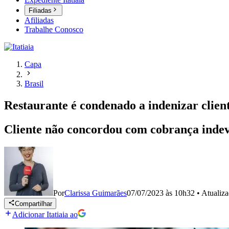
Filiadas
Afiliadas
Trabalhe Conosco
Capa
Brasil
Restaurante é condenado a indenizar clie
Cliente não concordou com cobrança indevi
Por
Clarissa Guimarães
07/07/2023 às 10h32
•
Atualiz
Compartilhar
Adicionar Itatiaia ao