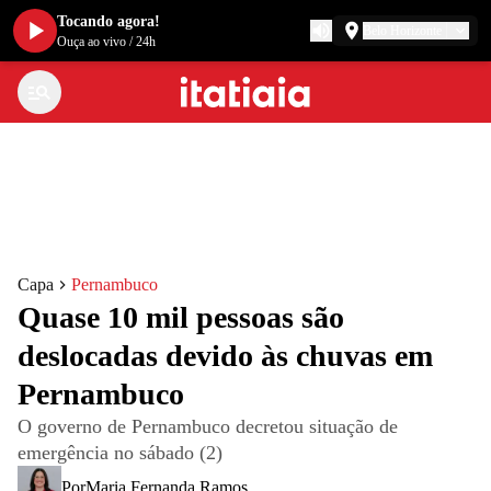
Tocando agora!
Belo Horizonte
Ouça ao vivo
/
24h
Capa
Pernambuco
Quase 10 mil pessoas são
deslocadas devido às chuvas em
Pernambuco
O governo de Pernambuco decretou situação de
emergência no sábado (2)
Por
Maria Fernanda Ramos