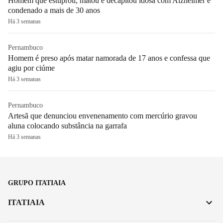
Homem que estuprou, matou e decapitou idosa com Alzheimer é
condenado a mais de 30 anos
Há 3 semanas
Pernambuco
Homem é preso após matar namorada de 17 anos e confessa que
agiu por ciúme
Há 3 semanas
Pernambuco
Artesã que denunciou envenenamento com mercúrio gravou
aluna colocando substância na garrafa
Há 3 semanas
GRUPO ITATIAIA
ITATIAIA