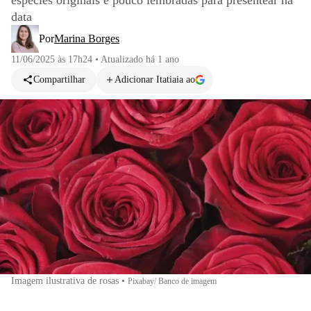
espécies originais e pouco lembradas para presentear na
data
Por
Marina Borges
11/06/2025 às 17h24
•
Atualizado
há 1 ano
Compartilhar
Adicionar Itatiaia ao
Imagem ilustrativa de rosas
•
Pixabay/ Banco de imagem