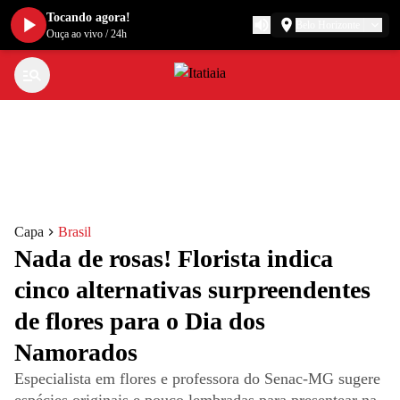
Tocando agora!
Belo Horizonte
Ouça ao vivo
/
24h
Capa
Brasil
Nada de rosas! Florista indica
cinco alternativas surpreendentes
de flores para o Dia dos
Namorados
Especialista em flores e professora do Senac-MG sugere