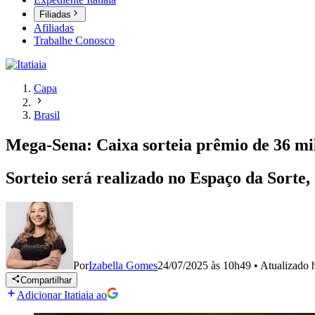
Filiadas
Afiliadas
Trabalhe Conosco
Capa
Brasil
Mega-Sena: Caixa sorteia prêmio de 36 mil
Sorteio será realizado no Espaço da Sorte,
Por
Izabella Gomes
24/07/2025 às 10h49
•
Atualizado
Compartilhar
Adicionar Itatiaia ao