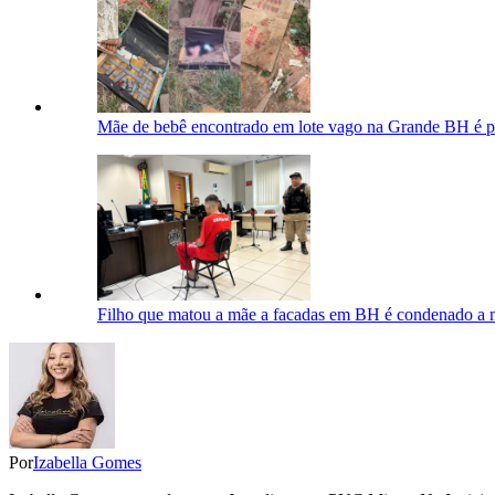
Mãe de bebê encontrado em lote vago na Grande BH é pre
Filho que matou a mãe a facadas em BH é condenado a m
Por
Izabella Gomes