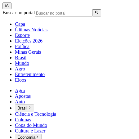
Buscar no portal
Capa
Últimas Notícias
Esporte
Eleições 2026
Política
Minas Gerais
Brasil
Mundo
Agro
Entretenimento
Eloos
Agro
Apostas
Auto
Brasil
Ciência e Tecnologia
Colunas
Copa do Mundo
Cultura e Lazer
Economia