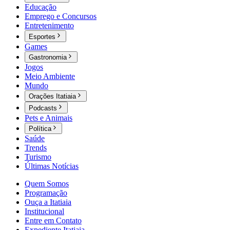
Educação
Emprego e Concursos
Entretenimento
Esportes
Games
Gastronomia
Jogos
Meio Ambiente
Mundo
Orações Itatiaia
Podcasts
Pets e Animais
Política
Saúde
Trends
Turismo
Últimas Notícias
Quem Somos
Programação
Ouça a Itatiaia
Institucional
Entre em Contato
Expediente Itatiaia