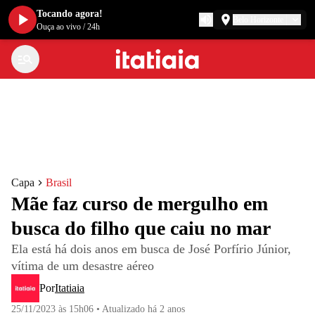
Tocando agora!
Belo Horizonte
Ouça ao vivo
/
24h
Capa
Brasil
Mãe faz curso de mergulho em
busca do filho que caiu no mar
Ela está há dois anos em busca de José Porfírio Júnior,
vítima de um desastre aéreo
Por
Itatiaia
25/11/2023 às 15h06
•
Atualizado
há 2 anos