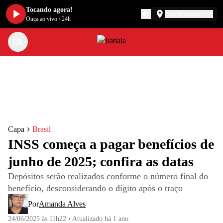
Tocando agora!
Belo Horizonte
Ouça ao vivo
/
24h
Capa
Brasil
INSS começa a pagar benefícios de
junho de 2025; confira as datas
Depósitos serão realizados conforme o número final do
benefício, desconsiderando o dígito após o traço
Por
Amanda Alves
24/06/2025 às 11h22
•
Atualizado
há 1 ano