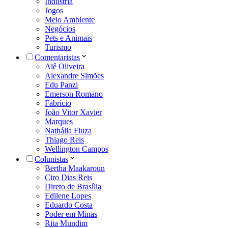
Indústria
Jogos
Meio Ambiente
Negócios
Pets e Animais
Turismo
Comentaristas
Alê Oliveira
Alexandre Simões
Edu Panzi
Emerson Romano
Fabrício
João Vitor Xavier
Marques
Nathália Fiuza
Thiago Reis
Wellington Campos
Colunistas
Bertha Maakaroun
Ciro Dias Reis
Direto de Brasília
Edilene Lopes
Eduardo Costa
Poder em Minas
Rita Mundim