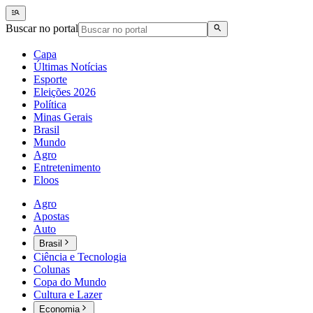
Buscar no portal
Capa
Últimas Notícias
Esporte
Eleições 2026
Política
Minas Gerais
Brasil
Mundo
Agro
Entretenimento
Eloos
Agro
Apostas
Auto
Brasil
Ciência e Tecnologia
Colunas
Copa do Mundo
Cultura e Lazer
Economia