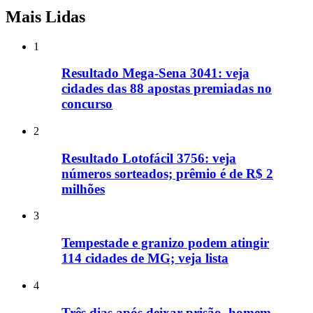
Mais Lidas
1
Resultado Mega-Sena 3041: veja
cidades das 88 apostas premiadas no
concurso
2
Resultado Lotofácil 3756: veja
números sorteados; prêmio é de R$ 2
milhões
3
Tempestade e granizo podem atingir
114 cidades de MG; veja lista
4
Três dias após deixar prisão, homem