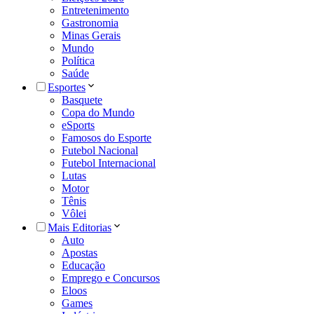
Entretenimento
Gastronomia
Minas Gerais
Mundo
Política
Saúde
Esportes
Basquete
Copa do Mundo
eSports
Famosos do Esporte
Futebol Nacional
Futebol Internacional
Lutas
Motor
Tênis
Vôlei
Mais Editorias
Auto
Apostas
Educação
Emprego e Concursos
Eloos
Games