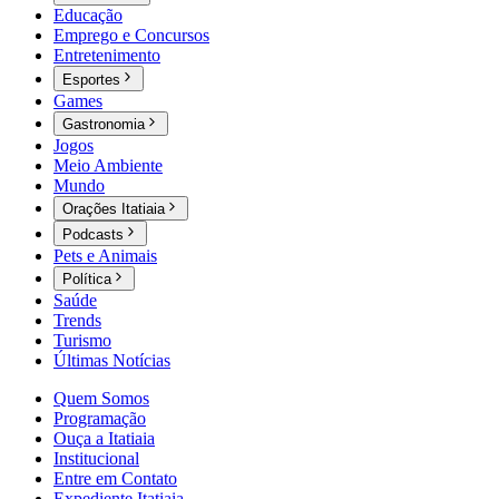
Educação
Emprego e Concursos
Entretenimento
Esportes
Games
Gastronomia
Jogos
Meio Ambiente
Mundo
Orações Itatiaia
Podcasts
Pets e Animais
Política
Saúde
Trends
Turismo
Últimas Notícias
Quem Somos
Programação
Ouça a Itatiaia
Institucional
Entre em Contato
Expediente Itatiaia