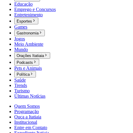
Educação
Emprego e Concursos
Entretenimento
Esportes
Games
Gastronomia
Jogos
Meio Ambiente
Mundo
Orações Itatiaia
Podcasts
Pets e Animais
Política
Saúde
Trends
Turismo
Últimas Notícias
Quem Somos
Programação
Ouça a Itatiaia
Institucional
Entre em Contato
Expediente Itatiaia