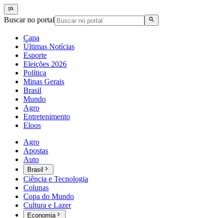
Buscar no portal
Capa
Últimas Notícias
Esporte
Eleições 2026
Política
Minas Gerais
Brasil
Mundo
Agro
Entretenimento
Eloos
Agro
Apostas
Auto
Brasil
Ciência e Tecnologia
Colunas
Copa do Mundo
Cultura e Lazer
Economia