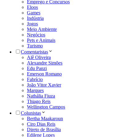
Emprego e Concursos
Eloos
Games
Indústria
Jogos
Meio Ambiente
Negócios
Pets e Animais
Turismo
Comentaristas
Alê Oliveira
Alexandre Simões
Edu Panzi
Emerson Romano
Fabrício
João Vitor Xavier
Marques
Nathália Fiuza
Thiago Reis
Wellington Campos
Colunistas
Bertha Maakaroun
Ciro Dias Reis
Direto de Brasília
Edilene Lopes