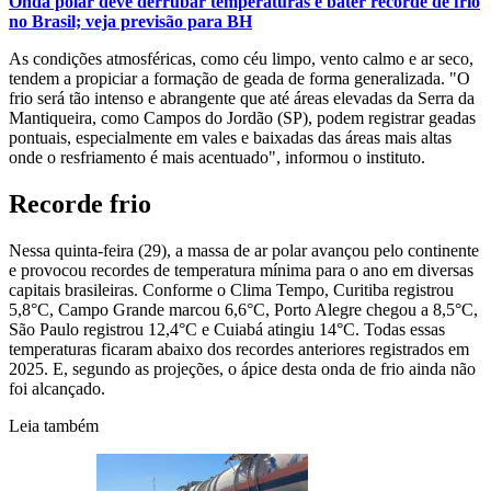
Onda polar deve derrubar temperaturas e bater recorde de frio
no Brasil; veja previsão para BH
As condições atmosféricas, como céu limpo, vento calmo e ar seco,
tendem a propiciar a formação de geada de forma generalizada. "O
frio será tão intenso e abrangente que até áreas elevadas da Serra da
Mantiqueira, como Campos do Jordão (SP), podem registrar geadas
pontuais, especialmente em vales e baixadas das áreas mais altas
onde o resfriamento é mais acentuado", informou o instituto.
Recorde frio
Nessa quinta-feira (29), a massa de ar polar avançou pelo continente
e provocou recordes de temperatura mínima para o ano em diversas
capitais brasileiras. Conforme o Clima Tempo, Curitiba registrou
5,8°C, Campo Grande marcou 6,6°C, Porto Alegre chegou a 8,5°C,
São Paulo registrou 12,4°C e Cuiabá atingiu 14°C. Todas essas
temperaturas ficaram abaixo dos recordes anteriores registrados em
2025. E, segundo as projeções, o ápice desta onda de frio ainda não
foi alcançado.
Leia também