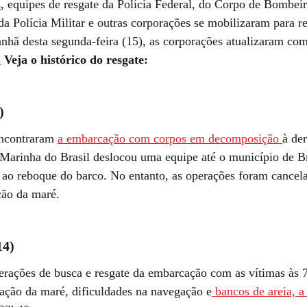
s
, equipes de resgate da Polícia Federal, do Corpo de Bombeir
a Polícia Militar e outras corporações se mobilizaram para re
nhã desta segunda-feira (15), as corporações atualizaram co
.
Veja o histórico do resgate:
)
encontraram
a embarcação com corpos em decomposição
à de
Marinha do Brasil deslocou uma equipe até o município de B
o ao reboque do barco. No entanto, as operações foram cancel
ção da maré.
14)
perações de busca e resgate da embarcação com as vítimas às 
iação da maré, dificuldades na navegação e
bancos de areia, a