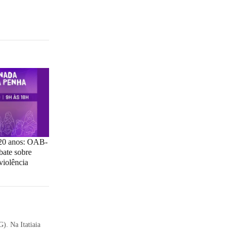
 20 anos: OAB-
ate sobre
violência
). Na Itatiaia