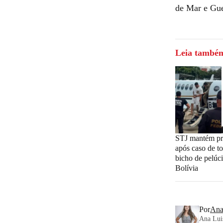
de Mar e Gue
Leia també
STJ mantém pr
após caso de t
bicho de pelúci
Bolívia
Por
Ana
Ana Luis