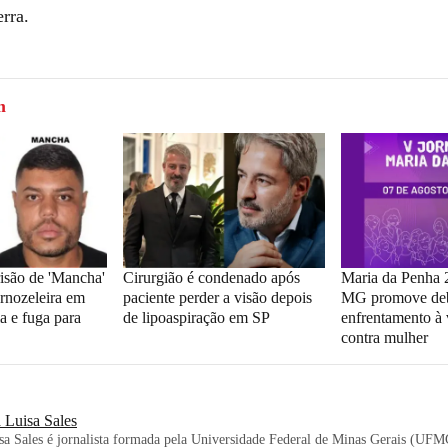
rra.
m
isão de 'Mancha'
Cirurgião é condenado após
Maria da Penha
ornozeleira em
paciente perder a visão depois
MG promove deb
a e fuga para
de lipoaspiração em SP
enfrentamento à 
contra mulher
 Luisa Sales
a Sales é jornalista formada pela Universidade Federal de Minas Gerais (UFMG