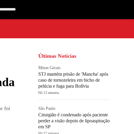
Últimas Notícias
Minas Gerais
STJ mantém prisão de 'Mancha' após
ada
caso de tornozeleira em bicho de
pelúcia e fuga para Bolívia
Há 13 minutos
e foi
São Paulo
Cirurgião é condenado após paciente
perder a visão depois de lipoaspiração
em SP
Há 17 minutos