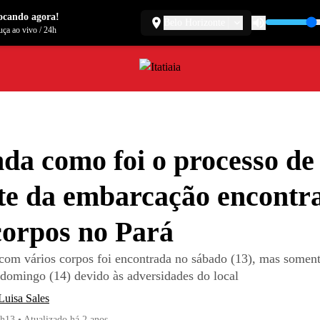
ocando agora!
Belo Horizonte
ça ao vivo
/
24h
da como foi o processo de
te da embarcação encontr
orpos no Pará
om vários corpos foi encontrada no sábado (13), mas soment
 domingo (14) devido às adversidades do local
Luisa Sales
1h13
•
Atualizado
há 2 anos