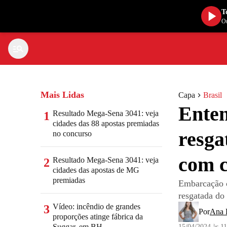
T
Ou
Mais Lidas
Capa
Brasil
Enten
Resultado Mega-Sena 3041: veja
1
cidades das 88 apostas premiadas
resga
no concurso
com c
Resultado Mega-Sena 3041: veja
2
cidades das apostas de MG
premiadas
Embarcação c
resgatada do
Vídeo: incêndio de grandes
3
Por
Ana 
proporções atinge fábrica da
Suggar, em BH
15/04/2024 às 1