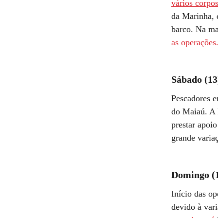
vários corpo
da Marinha, d
barco. Na ma
as operações
Sábado (13
Pescadores 
do Maiaú. A 
prestar apoi
grande varia
Domingo (
Início das o
devido à var