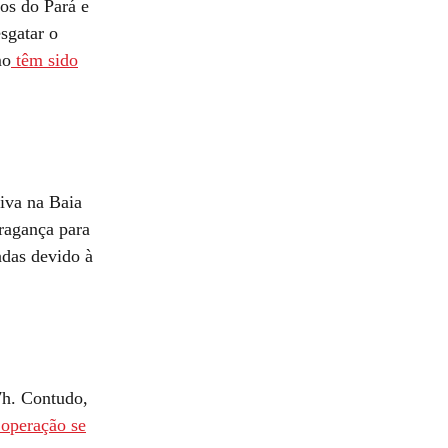
os do Pará e
sgatar o
mo
têm sido
riva na Baia
ragança para
adas devido à
7h. Contudo,
 operação se