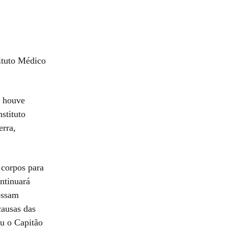
ituto Médico
ã houve
stituto
erra,
 corpos para
ntinuará
possam
causas das
u o Capitão