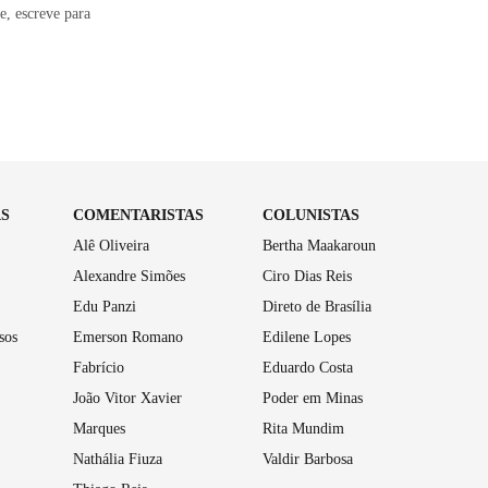
, escreve para
AS
COMENTARISTAS
COLUNISTAS
Alê Oliveira
Bertha Maakaroun
Alexandre Simões
Ciro Dias Reis
Edu Panzi
Direto de Brasília
sos
Emerson Romano
Edilene Lopes
Fabrício
Eduardo Costa
João Vitor Xavier
Poder em Minas
Marques
Rita Mundim
Nathália Fiuza
Valdir Barbosa