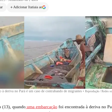
ar
Adicionar Itatiaia ao
 à deriva no Pará é um caso de contrabando de migrantes
•
Reprodução / Redes so
 (13), quando
uma embarcação
foi encontrada à deriva no P