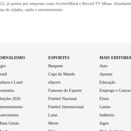
22, já passou por empresas como ArcelorMittal e Record TV Minas. Atualmente
rias de cidades, saúde e entretenimento
JORNALISMO
ESPORTES
MAIS EDITORI
gro
Basquete
Auto
rasil
Copa do Mundo
Apostas
ultura e Lazer
eSports
Educação
conomia
Famosos do Esporte
Emprego e Concur
leições 2026
Futebol Nacional
Eloos
ntretenimento
Futebol Internacional
Games
astronomia
Lutas
Indústria
inas Gerais
Motor
Jogos