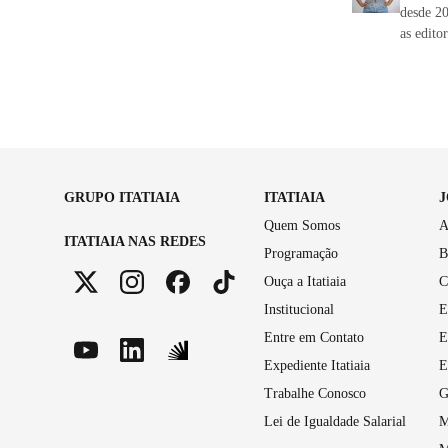
desde 20
as edito
GRUPO ITATIAIA
ITATIAIA
Quem Somos
A
ITATIAIA NAS REDES
Programação
B
Ouça a Itatiaia
C
Institucional
E
Entre em Contato
E
Expediente Itatiaia
E
Trabalhe Conosco
G
Lei de Igualdade Salarial
M