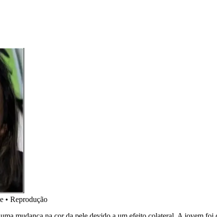
le
•
Reprodução
r uma mudança na cor da pele devido a um efeito colateral. A jovem f