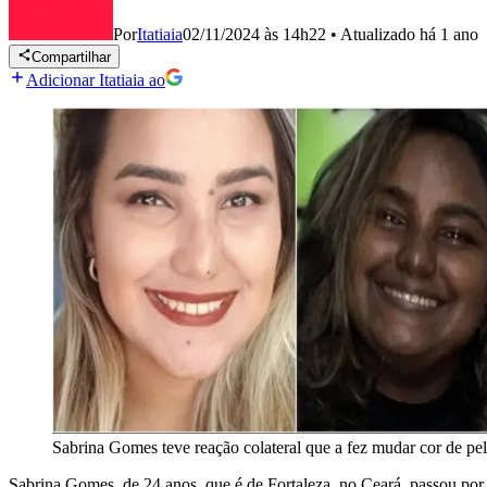
Por
Itatiaia
02/11/2024 às 14h22
•
Atualizado
há 1 ano
Compartilhar
Adicionar Itatiaia ao
Sabrina Gomes teve reação colateral que a fez mudar cor de pe
Sabrina Gomes, de 24 anos, que é de Fortaleza, no Ceará, passou po