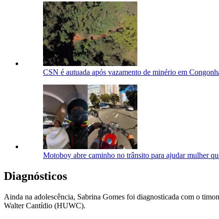
CSN é autuada após vazamento de minério em Congonhas 
Motoboy abre caminho no trânsito para ajudar mulher qu
Diagnósticos
Ainda na adolescência, Sabrina Gomes foi diagnosticada com o timo
Walter Cantídio (HUWC).