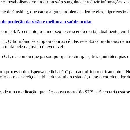
ar o metabolismo, controlar pressão sanguínea e reduzir inflamações - pe
me de Cushing, que causa alguns problemas, dentre eles, hipertensão art
 de proteção da visão e melhora a saúde ocular
cortisol. No entanto, o tumor segue crescendo e está, atualmente, em 1
CTH. O hormônio se acoplou com as células receptoras produtoras de m
cor da pele da jovem é reversível.
G1, ela contou que passou por quatro cirurgias, três quimioterapias e ra
"um processo de dispensa de licitação" para adquirir o medicamento. "N
ão com os serviços habilitados aqui do estado", disse o coordenador de
ço, de uma medicação que não consta no rol do SUS, a Secretaria está se