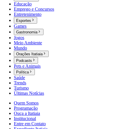
Educação
Emprego e Concursos
Entretenimento
Esportes
Games
Gastronomia
Jogos
Meio Ambiente
Mundo
Orações Itatiaia
Podcasts
Pets e Animais
Política
Saúde
Trends
Turismo
Últimas Notícias
Quem Somos
Programação
Ouça a Itatiaia
Institucional
Entre em Contato
Expediente Itatiaia