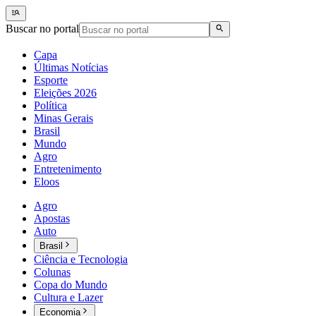
Buscar no portal
Capa
Últimas Notícias
Esporte
Eleições 2026
Política
Minas Gerais
Brasil
Mundo
Agro
Entretenimento
Eloos
Agro
Apostas
Auto
Brasil
Ciência e Tecnologia
Colunas
Copa do Mundo
Cultura e Lazer
Economia