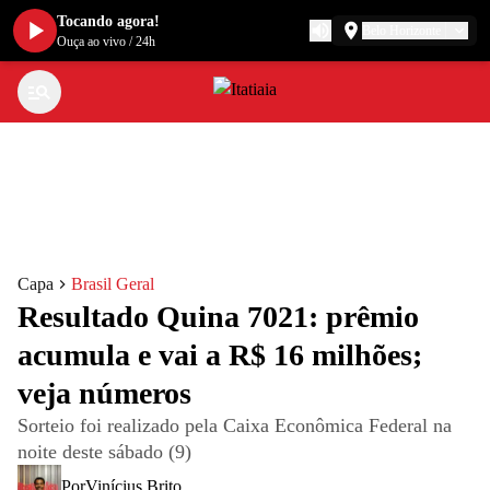
Tocando agora!
Belo Horizonte
Ouça ao vivo
/
24h
Capa
Brasil Geral
Resultado Quina 7021: prêmio
acumula e vai a R$ 16 milhões;
veja números
Sorteio foi realizado pela Caixa Econômica Federal na
noite deste sábado (9)
Por
Vinícius Brito