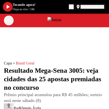
Tocando agora!
Belo Horizonte
Ouça ao vivo
/
24h
Capa
Brasil Geral
Resultado Mega-Sena 3005: veja
cidades das 25 apostas premiadas
no concurso
Prêmio principal acumulou para R$ 45 milhões; sorteio
será neste sábado (8)
Por
Rômulo Ávila