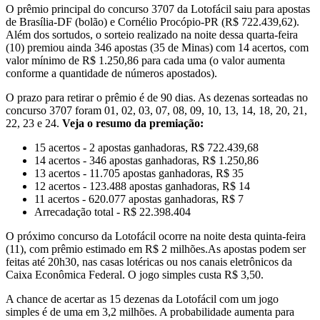
O prêmio principal do concurso 3707 da Lotofácil saiu para apostas
de Brasília-DF (bolão) e Cornélio Procópio-PR (R$ 722.439,62).
Além dos sortudos, o sorteio realizado na noite dessa quarta-feira
(10) premiou ainda 346 apostas (35 de Minas) com 14 acertos, com
valor mínimo de R$ 1.250,86 para cada uma (o valor aumenta
conforme a quantidade de números apostados).
O prazo para retirar o prêmio é de 90 dias. As dezenas sorteadas no
concurso 3707 foram 01, 02, 03, 07, 08, 09, 10, 13, 14, 18, 20, 21,
22, 23 e 24.
Veja o resumo da premiação:
15 acertos - 2 apostas ganhadoras, R$ 722.439,68
14 acertos - 346 apostas ganhadoras, R$ 1.250,86
13 acertos - 11.705 apostas ganhadoras, R$ 35
12 acertos - 123.488 apostas ganhadoras, R$ 14
11 acertos - 620.077 apostas ganhadoras, R$ 7
Arrecadação total - R$ 22.398.404
O próximo concurso da Lotofácil ocorre na noite desta quinta-feira
(11), com prêmio estimado em R$ 2 milhões.As apostas podem ser
feitas até 20h30, nas casas lotéricas ou nos canais eletrônicos da
Caixa Econômica Federal. O jogo simples custa R$ 3,50.
A chance de acertar as 15 dezenas da Lotofácil com um jogo
simples é de uma em 3,2 milhões. A probabilidade aumenta para