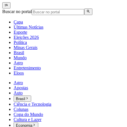
Buscar no portal
Capa
Últimas Notícias
Esporte
Eleições 2026
Política
Minas Gerais
Brasil
Mundo
Agro
Entretenimento
Eloos
Agro
Apostas
Auto
Brasil
Ciência e Tecnologia
Colunas
Copa do Mundo
Cultura e Lazer
Economia