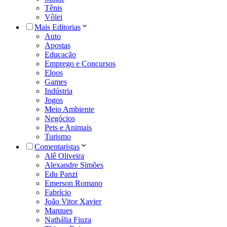
Tênis
Vôlei
Mais Editorias
Auto
Apostas
Educação
Emprego e Concursos
Eloos
Games
Indústria
Jogos
Meio Ambiente
Negócios
Pets e Animais
Turismo
Comentaristas
Alê Oliveira
Alexandre Simões
Edu Panzi
Emerson Romano
Fabrício
João Vitor Xavier
Marques
Nathália Fiuza