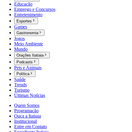
Educação
Emprego e Concursos
Entretenimento
Esportes
Games
Gastronomia
Jogos
Meio Ambiente
Mundo
Orações Itatiaia
Podcasts
Pets e Animais
Política
Saúde
Trends
Turismo
Últimas Notícias
Quem Somos
Programação
Ouça a Itatiaia
Institucional
Entre em Contato
Expediente Itatiaia