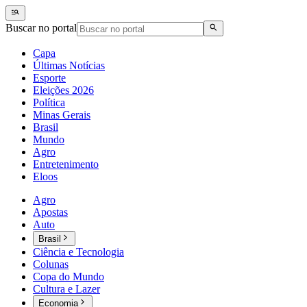
Buscar no portal
Capa
Últimas Notícias
Esporte
Eleições 2026
Política
Minas Gerais
Brasil
Mundo
Agro
Entretenimento
Eloos
Agro
Apostas
Auto
Brasil
Ciência e Tecnologia
Colunas
Copa do Mundo
Cultura e Lazer
Economia