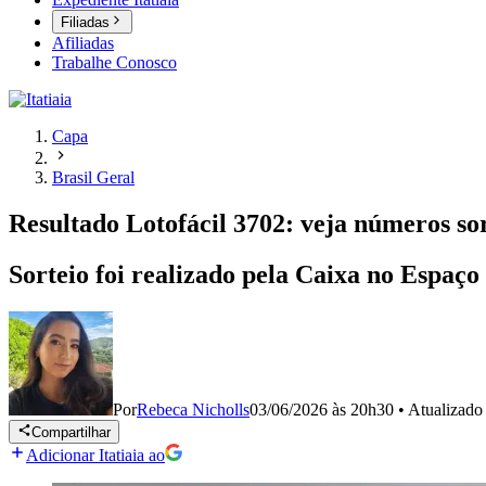
Filiadas
Afiliadas
Trabalhe Conosco
Capa
Brasil Geral
Resultado Lotofácil 3702: veja números so
Sorteio foi realizado pela Caixa no Espaço 
Por
Rebeca Nicholls
03/06/2026 às 20h30
•
Atualizad
Compartilhar
Adicionar Itatiaia ao