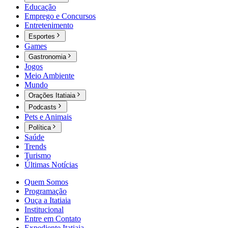
Educação
Emprego e Concursos
Entretenimento
Esportes
Games
Gastronomia
Jogos
Meio Ambiente
Mundo
Orações Itatiaia
Podcasts
Pets e Animais
Política
Saúde
Trends
Turismo
Últimas Notícias
Quem Somos
Programação
Ouça a Itatiaia
Institucional
Entre em Contato
Expediente Itatiaia