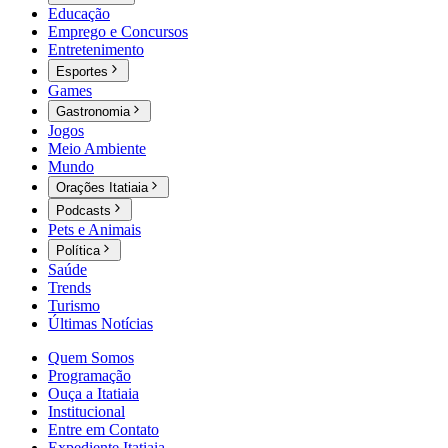
Educação
Emprego e Concursos
Entretenimento
Esportes
Games
Gastronomia
Jogos
Meio Ambiente
Mundo
Orações Itatiaia
Podcasts
Pets e Animais
Política
Saúde
Trends
Turismo
Últimas Notícias
Quem Somos
Programação
Ouça a Itatiaia
Institucional
Entre em Contato
Expediente Itatiaia