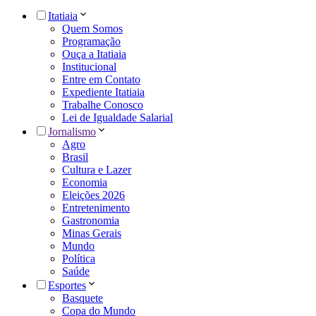
Itatiaia
Quem Somos
Programação
Ouça a Itatiaia
Institucional
Entre em Contato
Expediente Itatiaia
Trabalhe Conosco
Lei de Igualdade Salarial
Jornalismo
Agro
Brasil
Cultura e Lazer
Economia
Eleições 2026
Entretenimento
Gastronomia
Minas Gerais
Mundo
Política
Saúde
Esportes
Basquete
Copa do Mundo