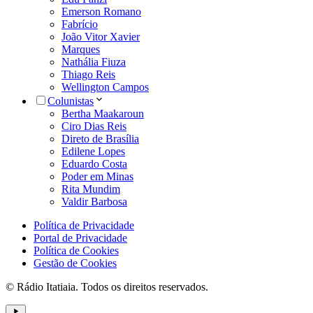
Emerson Romano
Fabrício
João Vitor Xavier
Marques
Nathália Fiuza
Thiago Reis
Wellington Campos
Colunistas
Bertha Maakaroun
Ciro Dias Reis
Direto de Brasília
Edilene Lopes
Eduardo Costa
Poder em Minas
Rita Mundim
Valdir Barbosa
Política de Privacidade
Portal de Privacidade
Política de Cookies
Gestão de Cookies
© Rádio Itatiaia. Todos os direitos reservados.