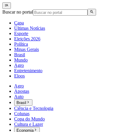
Buscar no portal
Capa
Últimas Notícias
Esporte
Eleições 2026
Política
Minas Gerais
Brasil
Mundo
Agro
Entretenimento
Eloos
Agro
Apostas
Auto
Brasil
Ciência e Tecnologia
Colunas
Copa do Mundo
Cultura e Lazer
Economia