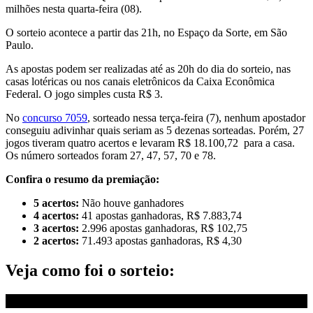
milhões nesta quarta-feira (08).
O sorteio acontece a partir das 21h, no Espaço da Sorte, em São
Paulo.
As apostas podem ser realizadas até as 20h do dia do sorteio, nas
casas lotéricas ou nos canais eletrônicos da Caixa Econômica
Federal. O jogo simples custa R$ 3.
No
concurso 7059
, sorteado nessa terça-feira (7), nenhum apostador
conseguiu adivinhar quais seriam as 5 dezenas sorteadas. Porém, 27
jogos tiveram quatro acertos e levaram R$ 18.100,72 para a casa.
Os número sorteados foram 27, 47, 57, 70 e 78.
Confira o resumo da premiação:
5 acertos:
Não houve ganhadores
4 acertos:
41 apostas ganhadoras, R$ 7.883,74
3 acertos:
2.996 apostas ganhadoras, R$ 102,75
2 acertos:
71.493 apostas ganhadoras, R$ 4,30
Veja como foi o sorteio: