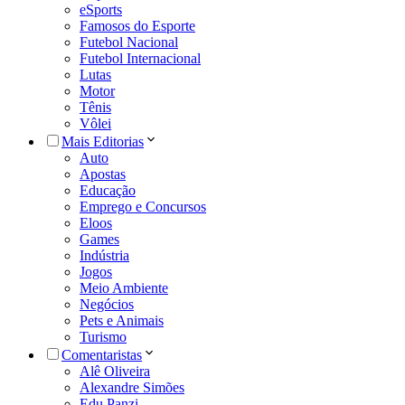
eSports
Famosos do Esporte
Futebol Nacional
Futebol Internacional
Lutas
Motor
Tênis
Vôlei
Mais Editorias
Auto
Apostas
Educação
Emprego e Concursos
Eloos
Games
Indústria
Jogos
Meio Ambiente
Negócios
Pets e Animais
Turismo
Comentaristas
Alê Oliveira
Alexandre Simões
Edu Panzi