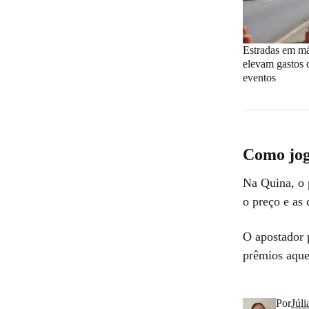
Estradas em m
elevam gastos 
eventos
Como jog
Na Quina, o 
o preço e as 
O apostador 
prêmios aquel
Por
Júl