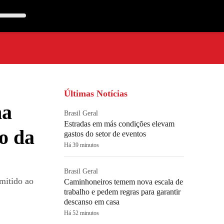
Últimas Notícias
na
Brasil Geral
Estradas em más condições elevam
o da
gastos do setor de eventos
Há 39 minutos
Brasil Geral
mitido ao
Caminhoneiros temem nova escala de
trabalho e pedem regras para garantir
descanso em casa
Há 52 minutos