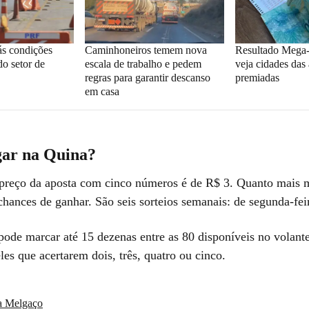
ás condições
Caminhoneiros temem nova
Resultado Mega
do setor de
escala de trabalho e pedem
veja cidades da
regras para garantir descanso
premiadas
em casa
ar na Quina?
preço da aposta com cinco números é de R$ 3. Quanto mais m
chances de ganhar. São seis sorteios semanais: de segunda-fei
pode marcar até 15 dezenas entre as 80 disponíveis no volan
es que acertarem dois, três, quatro ou cinco.
ia Melgaço