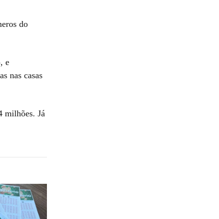
meros do
, e
as nas casas
4 milhões. Já