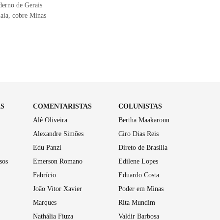
derno de Gerais
iaia, cobre Minas
AS
COMENTARISTAS
COLUNISTAS
Alê Oliveira
Bertha Maakaroun
Alexandre Simões
Ciro Dias Reis
Edu Panzi
Direto de Brasília
sos
Emerson Romano
Edilene Lopes
Fabrício
Eduardo Costa
João Vitor Xavier
Poder em Minas
Marques
Rita Mundim
Nathália Fiuza
Valdir Barbosa