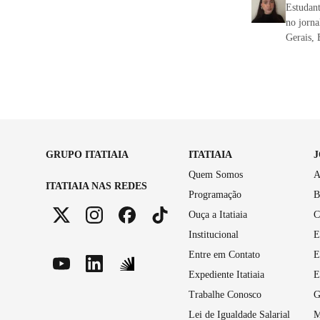
Estudant
no jorna
Gerais, 
GRUPO ITATIAIA
ITATIAIA
Quem Somos
A
ITATIAIA NAS REDES
Programação
B
Ouça a Itatiaia
C
Institucional
E
Entre em Contato
E
Expediente Itatiaia
E
Trabalhe Conosco
G
Lei de Igualdade Salarial
M