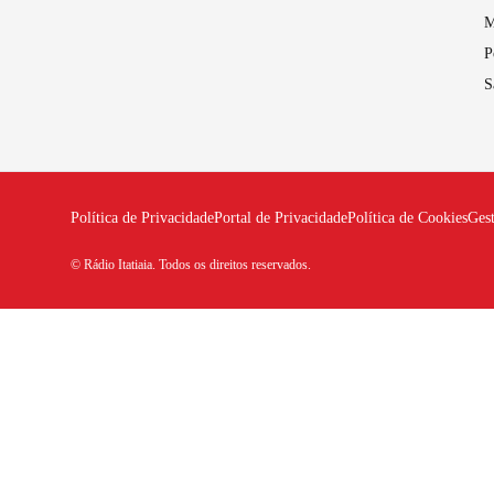
M
P
S
Política de Privacidade
Portal de Privacidade
Política de Cookies
Ges
© Rádio Itatiaia. Todos os direitos reservados.