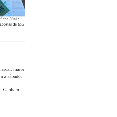
-Sena 3041:
s apostas de MG
arcar, maior
ra a sábado.
te. Ganham