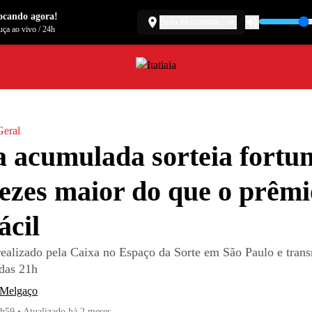
ocando agora!
Belo Horizonte
ça ao vivo
/
24h
Geral
 acumulada sorteia fortu
vezes maior do que o prêmi
ácil
 realizado pela Caixa no Espaço da Sorte em São Paulo e trans
 das 21h
 Melgaço
8h59
•
Atualizado
há 2 meses