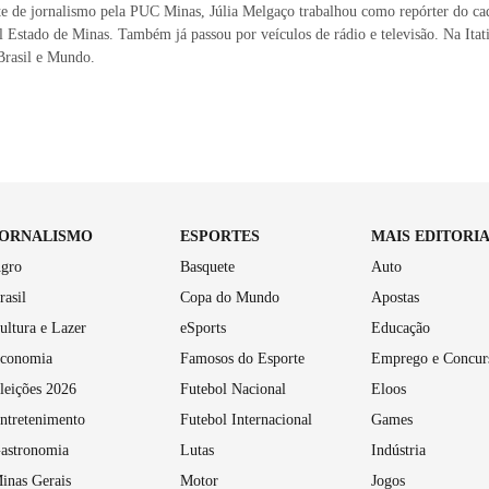
e de jornalismo pela PUC Minas, Júlia Melgaço trabalhou como repórter do ca
l Estado de Minas. Também já passou por veículos de rádio e televisão. Na Itat
Brasil e Mundo.
JORNALISMO
ESPORTES
MAIS EDITORI
gro
Basquete
Auto
rasil
Copa do Mundo
Apostas
ultura e Lazer
eSports
Educação
conomia
Famosos do Esporte
Emprego e Concur
leições 2026
Futebol Nacional
Eloos
ntretenimento
Futebol Internacional
Games
astronomia
Lutas
Indústria
inas Gerais
Motor
Jogos