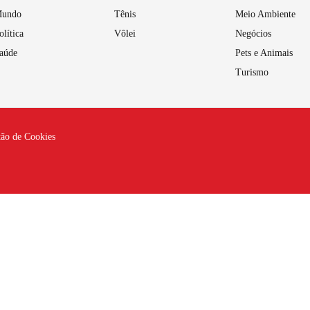
undo
Tênis
Meio Ambiente
olítica
Vôlei
Negócios
aúde
Pets e Animais
Turismo
tão de Cookies