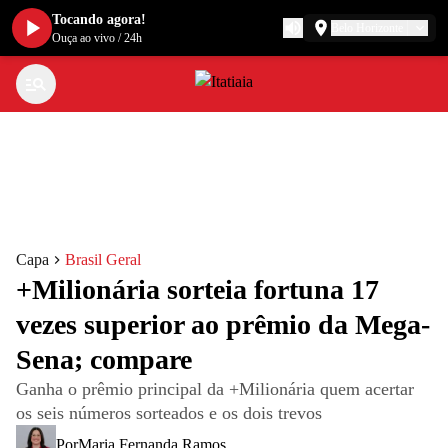
Tocando agora!
Belo Horizonte
Ouça ao vivo
/
24h
Capa
Brasil Geral
+Milionária sorteia fortuna 17
vezes superior ao prêmio da Mega-
Sena; compare
Ganha o prêmio principal da +Milionária quem acertar
os seis números sorteados e os dois trevos
Por
Maria Fernanda Ramos