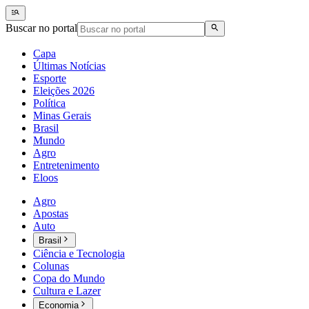
Buscar no portal
Capa
Últimas Notícias
Esporte
Eleições 2026
Política
Minas Gerais
Brasil
Mundo
Agro
Entretenimento
Eloos
Agro
Apostas
Auto
Brasil
Ciência e Tecnologia
Colunas
Copa do Mundo
Cultura e Lazer
Economia