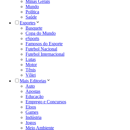
Minas Gerais
Mundo
Política
Saúde
Esportes
Basquete
Copa do Mundo
eSports
Famosos do Esporte
Futebol Nacional
Futebol Internacional
Lutas
Motor
Tênis
Vôlei
Mais Editorias
Auto
Apostas
Educação
Emprego e Concursos
Eloos
Games
Indústria
Jogos
Meio Ambiente