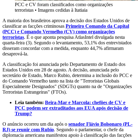
PCC e CV foram classificados como organizações
terroristas
•
Imagens cedidas à Itatiaia
A maioria dos brasileiros aprova a decisão dos Estados Unidos de
classificar as facções criminosas
Primeiro Comando da Capital
(PCC) e Comando Vermelho (CV) como organizações
terroristas
. É o que aponta pesquisa AtlasIntel divulgada nesta
quarta-feira (3). Segundo o levantamento, 53,1% dos entrevistados
disseram concordar com a medida, enquanto 44,7% afirmaram
desaprová-la.
A classificação foi anunciada pelo Departamento de Estado dos
Estados Unidos em 28 de agosto. A decisão, anunciada pelo
secretário de Estado, Marco Rubio, determina a inclusão do PCC e
do Comando Vermelho tanto na lista de "Terroristas Globais
Especialmente Designados" (SDGTs) quanto na de "Organizações
Terroristas Estrangeiras" (FTOs).
Leia também:
Beira-Mar e Marcola: chefões de CV e
PCC podem ser extraditados aos EUA após decisão de
Trump?
O anúncio ocorreu um dia após o
senador Flávio Bolsonaro (PL-
RJ) se reunir com Rubio
. Segundo o parlamentar, o chefe da
diplomacia americana manifestou apoio à classificação das facções