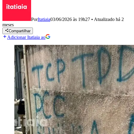
Por
Itatiaia
03/06/2026 às 19h27
•
Atualizado
há 2
meses
Compartilhar
Adicionar Itatiaia ao