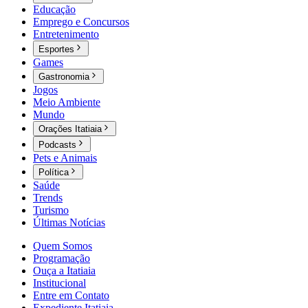
Educação
Emprego e Concursos
Entretenimento
Esportes
Games
Gastronomia
Jogos
Meio Ambiente
Mundo
Orações Itatiaia
Podcasts
Pets e Animais
Política
Saúde
Trends
Turismo
Últimas Notícias
Quem Somos
Programação
Ouça a Itatiaia
Institucional
Entre em Contato
Expediente Itatiaia