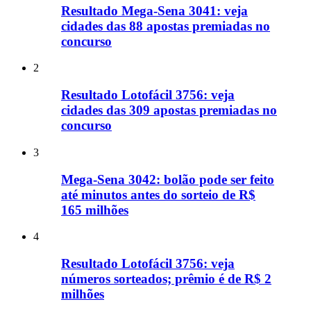
Resultado Mega-Sena 3041: veja
cidades das 88 apostas premiadas no
concurso
2
Resultado Lotofácil 3756: veja
cidades das 309 apostas premiadas no
concurso
3
Mega-Sena 3042: bolão pode ser feito
até minutos antes do sorteio de R$
165 milhões
4
Resultado Lotofácil 3756: veja
números sorteados; prêmio é de R$ 2
milhões