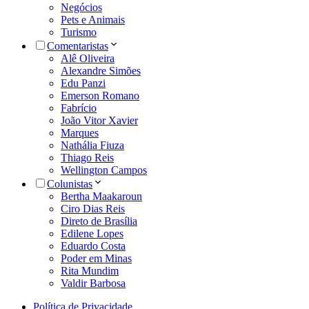
Negócios
Pets e Animais
Turismo
Comentaristas
Alê Oliveira
Alexandre Simões
Edu Panzi
Emerson Romano
Fabrício
João Vitor Xavier
Marques
Nathália Fiuza
Thiago Reis
Wellington Campos
Colunistas
Bertha Maakaroun
Ciro Dias Reis
Direto de Brasília
Edilene Lopes
Eduardo Costa
Poder em Minas
Rita Mundim
Valdir Barbosa
Política de Privacidade