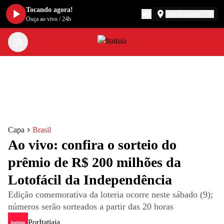
Tocando agora!
Belo Horizonte
Ouça ao vivo
/
24h
Capa
Brasil
Ao vivo: confira o sorteio do
prêmio de R$ 200 milhões da
Lotofácil da Independência
Edição comemorativa da loteria ocorre neste sábado (9);
números serão sorteados a partir das 20 horas
Por
Itatiaia