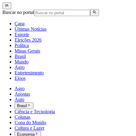
Buscar no portal
Capa
Últimas Notícias
Esporte
Eleições 2026
Política
Minas Gerais
Brasil
Mundo
Agro
Entretenimento
Eloos
Agro
Apostas
Auto
Brasil
Ciência e Tecnologia
Colunas
Copa do Mundo
Cultura e Lazer
Economia