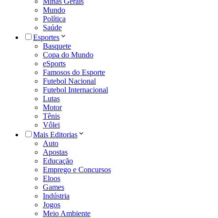
Minas Gerais
Mundo
Política
Saúde
Esportes
Basquete
Copa do Mundo
eSports
Famosos do Esporte
Futebol Nacional
Futebol Internacional
Lutas
Motor
Tênis
Vôlei
Mais Editorias
Auto
Apostas
Educação
Emprego e Concursos
Eloos
Games
Indústria
Jogos
Meio Ambiente