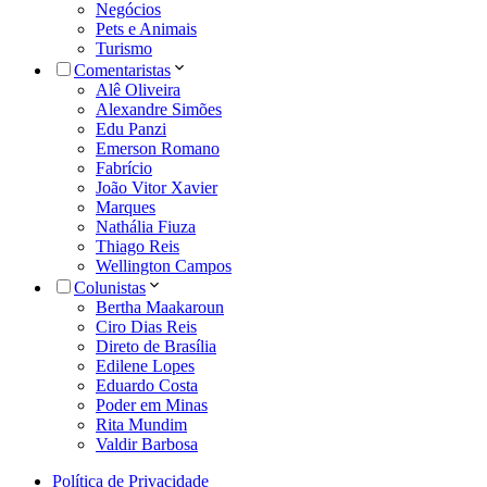
Negócios
Pets e Animais
Turismo
Comentaristas
Alê Oliveira
Alexandre Simões
Edu Panzi
Emerson Romano
Fabrício
João Vitor Xavier
Marques
Nathália Fiuza
Thiago Reis
Wellington Campos
Colunistas
Bertha Maakaroun
Ciro Dias Reis
Direto de Brasília
Edilene Lopes
Eduardo Costa
Poder em Minas
Rita Mundim
Valdir Barbosa
Política de Privacidade