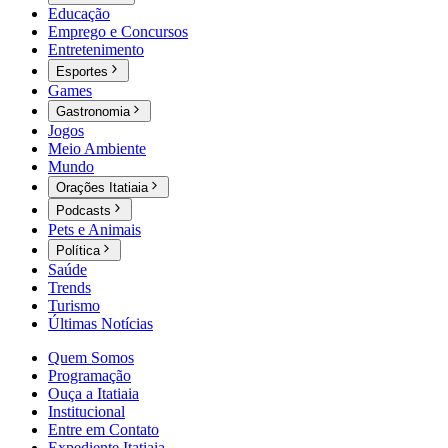
Educação
Emprego e Concursos
Entretenimento
Esportes
Games
Gastronomia
Jogos
Meio Ambiente
Mundo
Orações Itatiaia
Podcasts
Pets e Animais
Política
Saúde
Trends
Turismo
Últimas Notícias
Quem Somos
Programação
Ouça a Itatiaia
Institucional
Entre em Contato
Expediente Itatiaia