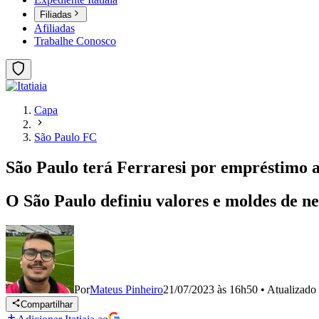
Filiadas
Afiliadas
Trabalhe Conosco
Capa
São Paulo FC
São Paulo terá Ferraresi por empréstimo at
O São Paulo definiu valores e moldes de ne
Por
Mateus Pinheiro
21/07/2023 às 16h50
•
Atualizado
Compartilhar