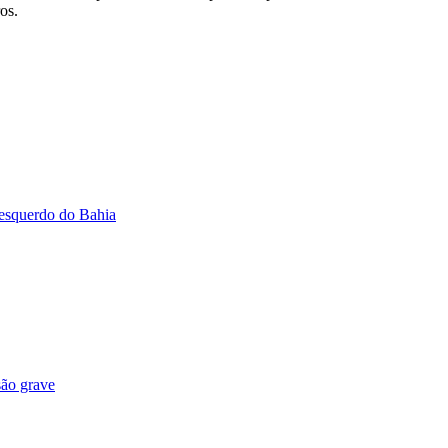
os.
-esquerdo do Bahia
são grave