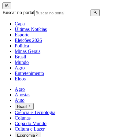
Buscar no portal
Capa
Últimas Notícias
Esporte
Eleições 2026
Política
Minas Gerais
Brasil
Mundo
Agro
Entretenimento
Eloos
Agro
Apostas
Auto
Brasil
Ciência e Tecnologia
Colunas
Copa do Mundo
Cultura e Lazer
Economia