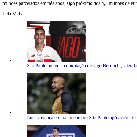
milhões parcelados em três anos, algo próximo dos 4,3 milhões de eur
Leia Mais
São Paulo anuncia contratação de Iago Borduchi, lateral
Lucas avança em tratamento no São Paulo após sofrer le