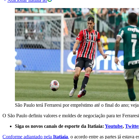
Adicionar Itatiaia ao
São Paulo terá Ferraresi por empréstimo até o final do ano; vej
O São Paulo definiu valores e moldes de negociação para ter Ferrares
Siga os novos canais de esporte da Itatiaia:
Youtube
,
Twitte
Conforme adiantado pela
Itatiaia
,
o acordo entre as partes já estava 