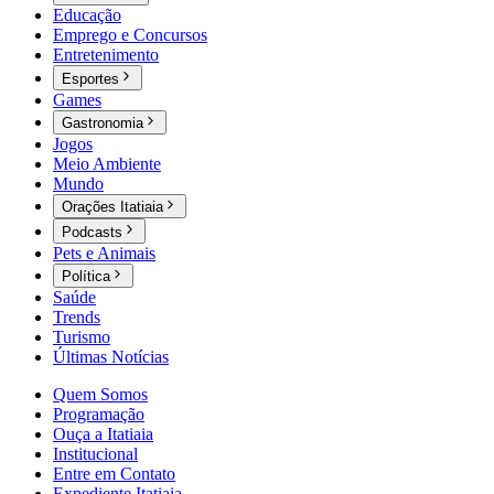
Educação
Emprego e Concursos
Entretenimento
Esportes
Games
Gastronomia
Jogos
Meio Ambiente
Mundo
Orações Itatiaia
Podcasts
Pets e Animais
Política
Saúde
Trends
Turismo
Últimas Notícias
Quem Somos
Programação
Ouça a Itatiaia
Institucional
Entre em Contato
Expediente Itatiaia