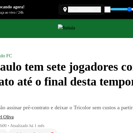
ocando agora!
Belo Horizonte
ça ao vivo
/
24h
ulo FC
aulo tem sete jogadores c
ato até o final desta temp
ão assinar pré-contrato e deixar o Tricolor sem custos a partir
l Oliva
7h00
•
Atualizado
há 1 mês