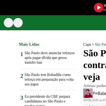
T
Ou
Mais Lidas
Capa
São Pa
São P
São Paulo deve anunciar reforços
1
após pagar dívida que gerou
contr
transfer ban
veja
São Paulo tem Bobadilla como
2
reforço em preparação para volta
aos jogos
Atletas poder
Por
Rafae
Ex-presidente da CBF prepara
3
08/06/2026 às 0
candidatura no São Paulo e
recebe apoios