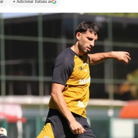
ar
Adicionar Itatiaia ao