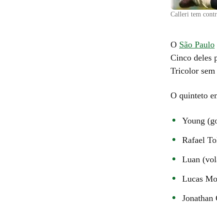
Calleri tem cont
O
São Paulo
Cinco deles 
Tricolor sem
O quinteto em
Young (go
Rafael To
Luan (vol
Lucas Mou
Jonathan 