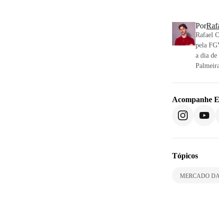
Por
Raf
Rafael 
pela FGV
a dia de
Palmeira
Acompanhe
E
Tópicos
MERCADO DA