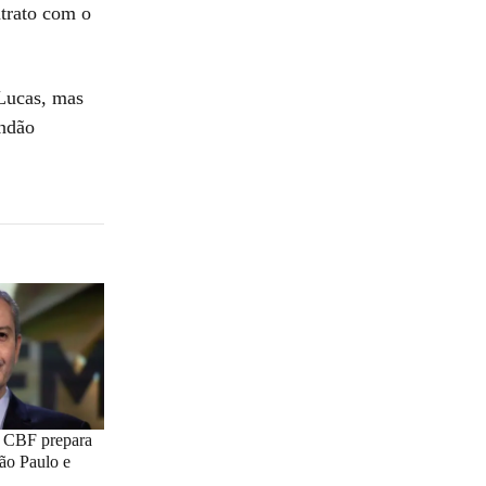
ntrato com o
 Lucas, mas
endão
a CBF prepara
ão Paulo e