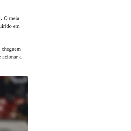
r. O meia
uirido em
so cheguem
e acionar a