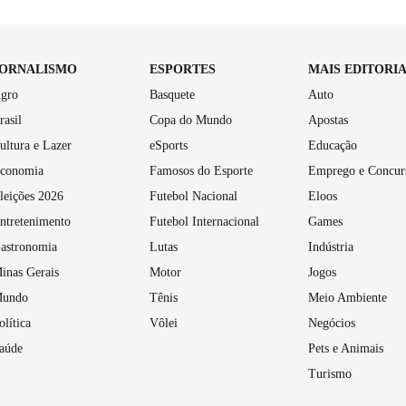
JORNALISMO
ESPORTES
MAIS EDITORI
gro
Basquete
Auto
rasil
Copa do Mundo
Apostas
ultura e Lazer
eSports
Educação
conomia
Famosos do Esporte
Emprego e Concur
leições 2026
Futebol Nacional
Eloos
ntretenimento
Futebol Internacional
Games
astronomia
Lutas
Indústria
inas Gerais
Motor
Jogos
undo
Tênis
Meio Ambiente
olítica
Vôlei
Negócios
aúde
Pets e Animais
Turismo