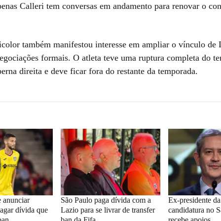
apenas Calleri tem conversas em andamento para renovar o co
tricolor também manifestou interesse em ampliar o vínculo de
negociações formais. O atleta teve uma ruptura completa do t
erna direita e deve ficar fora do restante da temporada.
 anunciar
São Paulo paga dívida com a
Ex-presidente d
pagar dívida que
Lazio para se livrar de transfer
candidatura no S
ban
ban da Fifa
recebe apoios