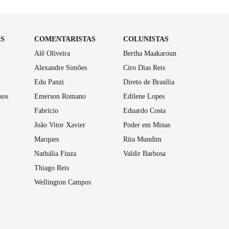
AS
COMENTARISTAS
COLUNISTAS
Alê Oliveira
Bertha Maakaroun
Alexandre Simões
Ciro Dias Reis
Edu Panzi
Direto de Brasília
sos
Emerson Romano
Edilene Lopes
Fabrício
Eduardo Costa
João Vitor Xavier
Poder em Minas
Marques
Rita Mundim
Nathália Fiuza
Valdir Barbosa
Thiago Reis
Wellington Campos