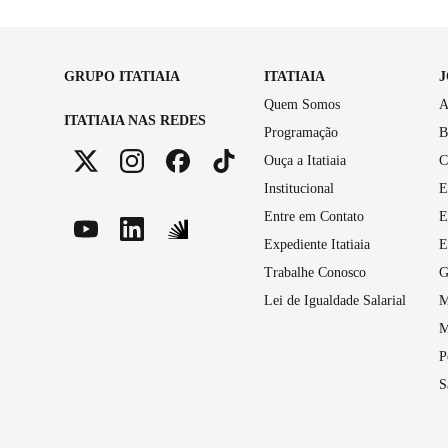
GRUPO ITATIAIA
ITATIAIA
Quem Somos
A
ITATIAIA NAS REDES
Programação
B
Ouça a Itatiaia
C
Institucional
E
Entre em Contato
E
Expediente Itatiaia
E
Trabalhe Conosco
G
Lei de Igualdade Salarial
M
M
P
S