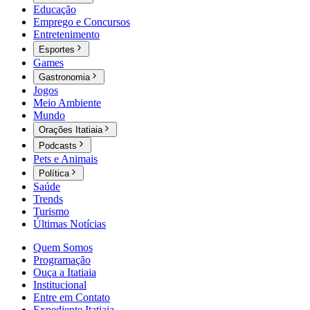
Educação
Emprego e Concursos
Entretenimento
Esportes
Games
Gastronomia
Jogos
Meio Ambiente
Mundo
Orações Itatiaia
Podcasts
Pets e Animais
Política
Saúde
Trends
Turismo
Últimas Notícias
Quem Somos
Programação
Ouça a Itatiaia
Institucional
Entre em Contato
Expediente Itatiaia