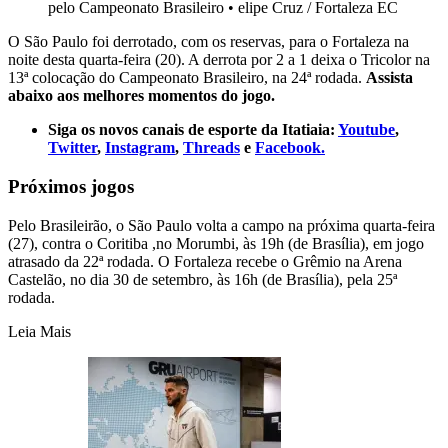
pelo Campeonato Brasileiro
•
elipe Cruz / Fortaleza EC
O São Paulo foi derrotado, com os reservas, para o Fortaleza na
noite desta quarta-feira (20). A derrota por 2 a 1 deixa o Tricolor na
13ª colocação do Campeonato Brasileiro, na 24ª rodada.
Assista
abaixo aos melhores momentos do jogo.
Siga os novos canais de esporte da Itatiaia:
Youtube
,
Twitter
,
Instagram
,
Threads
e
Facebook.
Próximos jogos
Pelo Brasileirão, o São Paulo volta a campo na próxima quarta-feira
(27), contra o Coritiba ,no Morumbi, às 19h (de Brasília), em jogo
atrasado da 22ª rodada. O Fortaleza recebe o Grêmio na Arena
Castelão, no dia 30 de setembro, às 16h (de Brasília), pela 25ª
rodada.
Leia Mais