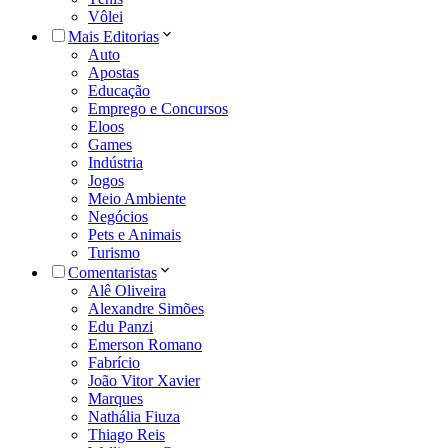
Vôlei
Mais Editorias
Auto
Apostas
Educação
Emprego e Concursos
Eloos
Games
Indústria
Jogos
Meio Ambiente
Negócios
Pets e Animais
Turismo
Comentaristas
Alê Oliveira
Alexandre Simões
Edu Panzi
Emerson Romano
Fabrício
João Vitor Xavier
Marques
Nathália Fiuza
Thiago Reis