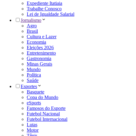
Expediente Itatiaia
Trabalhe Conosco
Lei de Igualdade Salarial
Jornalismo
Agro
Brasil
Cultura e Lazer
Economia
Eleições 2026
Entretenimento
Gastronomia
Minas Gerais
Mundo
Política
Saúde
Esportes
Basquete
Copa do Mundo
eSports
Famosos do Esporte
Futebol Nacional
Futebol Internacional
Lutas
Motor
Tênis