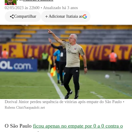
02/05/2023 às 22h00
•
Atualizado
há 3 anos
Compartilhar
Adicionar Itatiaia ao
Dorival Júnior perdeu sequência de vitórias após empate do São Paulo
•
Rubens Chiri/Saopaulofc.net
O São Paulo
ficou apenas no empate por 0 a 0 contra o