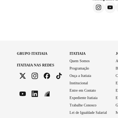
GRUPO ITATIAIA
ITATIAIA
Quem Somos
A
ITATIAIA NAS REDES
Programação
B
Ouça a Itatiaia
C
Institucional
E
Entre em Contato
E
Expediente Itatiaia
E
Trabalhe Conosco
G
Lei de Igualdade Salarial
M