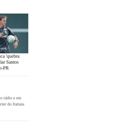
ca 'quebra
alar Santos
co-PR
no rádio e em
ter do Itatiaia