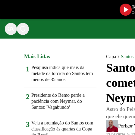
T
Ou
Mais Lidas
Capa
Santos
Santo
Pesquisa indica que mais da
1
metade da torcida do Santos tem
comet
menos de 35 anos
Neym
Presidente do Remo perde a
2
paciência com Neymar, do
Santos: 'Vagabundo'
Astro do Pei
que ele quem
Veja a premiação do Santos com
3
Por
Igor 
classificação às quartas da Copa
do Brasil
17/05/2026 às 1