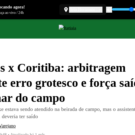
ocando agora!
Belo Horizonte
ça ao vivo
/
24h
s x Coritiba: arbitragem
e erro grotesco e força sa
ar do campo
xe estava sendo atendido na beirada de campo, mas o assisten
 deveria ter saído
Varejano
2h48
•
Atualizado
há 1 mês