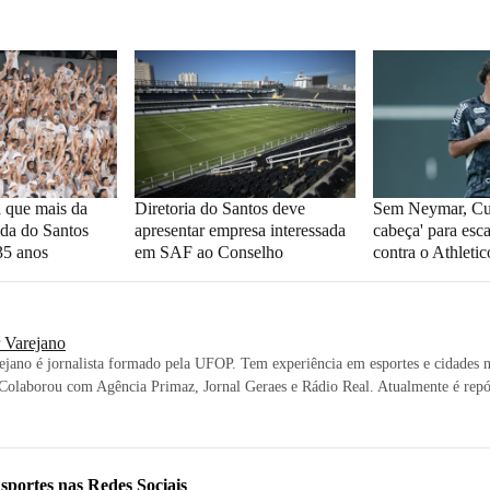
a que mais da
Diretoria do Santos deve
Sem Neymar, Cu
ida do Santos
apresentar empresa interessada
cabeça' para esc
35 anos
em SAF ao Conselho
contra o Athleti
r Varejano
ejano é jornalista formado pela UFOP. Tem experiência em esportes e cidades 
 Colaborou com Agência Primaz, Jornal Geraes e Rádio Real. Atualmente é repór
sportes
nas Redes Sociais