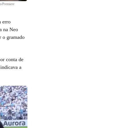
o/Premiere
 erro
da na Neo
ar o gramado
or conta de
indicava a