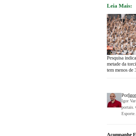
Leia Mais:
Pesquisa indic
metade da torc
tem menos de 
Por
Igo
Igor Var
portais.
Esporte.
Acompanhe
E