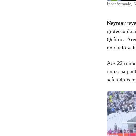
Inconformado, Ne
Neymar
teve
grotesco da a
Química Aren
no duelo vál
Aos 22 minut
dores na pan
saída do cam