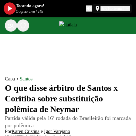
Tocando agora!
Belo Horizonte
Ouça ao vivo
/
24h
Capa
Santos
O que disse árbitro de Santos x
Coritiba sobre substituição
polêmica de Neymar
Partida válida pela 16ª rodada do Brasileirão foi marcada
por polêmica
Por
Karen Cristina
e
Igor Varejano