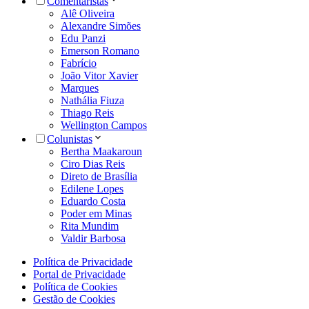
Comentaristas
Alê Oliveira
Alexandre Simões
Edu Panzi
Emerson Romano
Fabrício
João Vitor Xavier
Marques
Nathália Fiuza
Thiago Reis
Wellington Campos
Colunistas
Bertha Maakaroun
Ciro Dias Reis
Direto de Brasília
Edilene Lopes
Eduardo Costa
Poder em Minas
Rita Mundim
Valdir Barbosa
Política de Privacidade
Portal de Privacidade
Política de Cookies
Gestão de Cookies