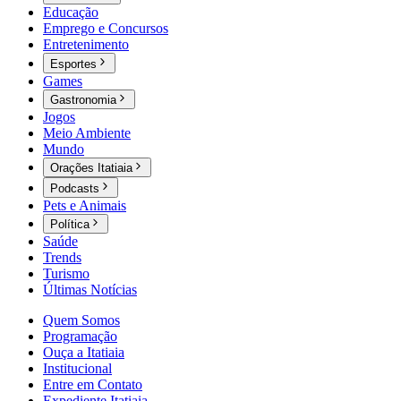
Educação
Emprego e Concursos
Entretenimento
Esportes
Games
Gastronomia
Jogos
Meio Ambiente
Mundo
Orações Itatiaia
Podcasts
Pets e Animais
Política
Saúde
Trends
Turismo
Últimas Notícias
Quem Somos
Programação
Ouça a Itatiaia
Institucional
Entre em Contato
Expediente Itatiaia