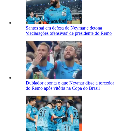
Santos sai em defesa de Neymar e detona
‘declarações ofensivas’ de presidente do Remo
Dublador aponta o que Neymar disse a torcedor
do Remo após vitória na Copa do Brasil