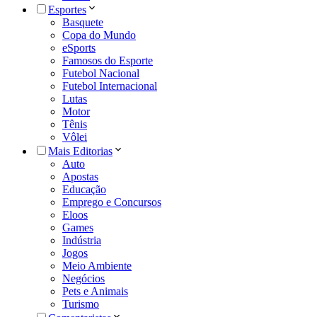
Esportes
Basquete
Copa do Mundo
eSports
Famosos do Esporte
Futebol Nacional
Futebol Internacional
Lutas
Motor
Tênis
Vôlei
Mais Editorias
Auto
Apostas
Educação
Emprego e Concursos
Eloos
Games
Indústria
Jogos
Meio Ambiente
Negócios
Pets e Animais
Turismo