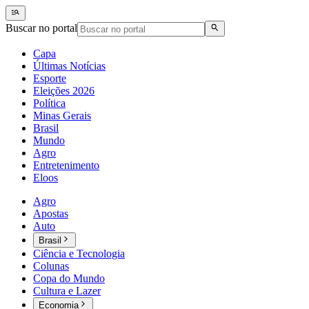
Buscar no portal
Capa
Últimas Notícias
Esporte
Eleições 2026
Política
Minas Gerais
Brasil
Mundo
Agro
Entretenimento
Eloos
Agro
Apostas
Auto
Brasil
Ciência e Tecnologia
Colunas
Copa do Mundo
Cultura e Lazer
Economia