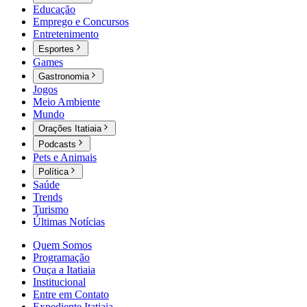
Educação
Emprego e Concursos
Entretenimento
Esportes
Games
Gastronomia
Jogos
Meio Ambiente
Mundo
Orações Itatiaia
Podcasts
Pets e Animais
Política
Saúde
Trends
Turismo
Últimas Notícias
Quem Somos
Programação
Ouça a Itatiaia
Institucional
Entre em Contato
Expediente Itatiaia