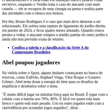
em breve, enquanto o Verdão trata o caso do atacante com mais
cautela — ele se recupera de uma cirurgia na perna e realiza parte
das atividades com o elenco nos treinos.
Por fim, Bruno Rodrigues é o caso que mais deve demorar a ser
solucionado. Ele sofreu uma ruptura de ligamento do joelho direito,
em janeiro de 2024, e ficou quatro meses afastado. Quando estava
prestes a voltar, o atacante rompeu o tendão patelar do outro joelho e
ainda não tem previsão exata de retorno.
Confira a tabela e a classificação da Série A do
Campeonato Brasileiro
Abel poupou jogadores
Na vitória sobre o Sport, alguns titulares começaram no banco de
reservas, como Estêvão, Raphael Veiga, Vitor Roque e Gustavo
Gómez. Abel tenta dosar a energia do time para os desafios da
sequência e desabafou sobre o tema.
"É muito difícil jogar na máxima força aqui no Brasil. É jogar com o
celular com a bateria nos 70%, 80%. É fácil ver quem está mais
fresco e quem está mais pesado. Um ou outro jogador estão com a
clarividência por acumular jogos seguidos", disse.