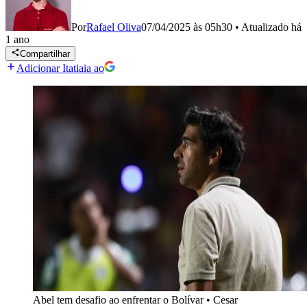
Por
Rafael Oliva
07/04/2025 às 05h30
•
Atualizado
há
1 ano
Compartilhar
Adicionar Itatiaia ao
Abel tem desafio ao enfrentar o Bolívar
•
Cesar