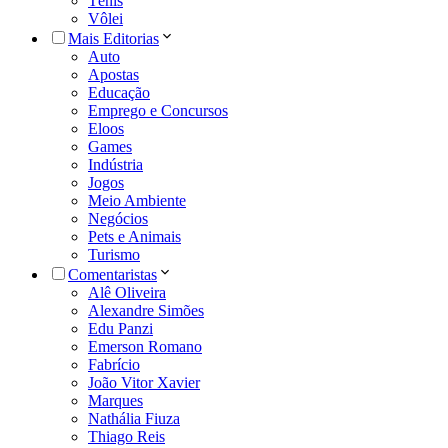
Tênis
Vôlei
Mais Editorias
Auto
Apostas
Educação
Emprego e Concursos
Eloos
Games
Indústria
Jogos
Meio Ambiente
Negócios
Pets e Animais
Turismo
Comentaristas
Alê Oliveira
Alexandre Simões
Edu Panzi
Emerson Romano
Fabrício
João Vitor Xavier
Marques
Nathália Fiuza
Thiago Reis