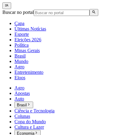
Buscar no portal
Capa
Últimas Notícias
Esporte
Eleições 2026
Política
Minas Gerais
Brasil
Mundo
Agro
Entretenimento
Eloos
Agro
Apostas
Auto
Brasil
Ciência e Tecnologia
Colunas
Copa do Mundo
Cultura e Lazer
Economia