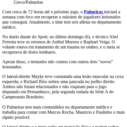
Greco/Palmeiras
Com cerca de 72 horas até o próximo jogo, o
Palmeiras
iniciará a
semana com foco em recuperar o máximo de jogadores lesionados
que conseguir. Atualmente, o time tem seis atletas no departamento
médico.
No duelo diante do Sport, no último domingo (6), o técnico Abel
Ferreira teve os retornos de Aníbal Moreno e Raphael Veiga. O
volante estava em tratamento de um trauma no ombro, e o meia se
recuperava de dores lombares.
Apesar disso, o treinador não contou com outros dois "novos"
lesionados.
O lateral-direito Mayke teve constatada uma lesão muscular na coxa
esquerda, e Richard Ríos sofreu uma pancada no joelho direito.
Ambos não foram relacionados e não viajaram para o jogo
disputado em Pernambuco, pela segunda rodada da Série A do
Campeonato Brasileiro.
O Palmeiras tem mais contundidos no departamento médico e
trabalha para contar com Marcos Rocha, Mauricio e Paulinho o mais
rápido possível.
O lateral-direito e o meia estão em transição física e podem voltar