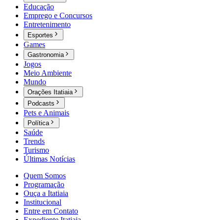
Educação
Emprego e Concursos
Entretenimento
Esportes
Games
Gastronomia
Jogos
Meio Ambiente
Mundo
Orações Itatiaia
Podcasts
Pets e Animais
Política
Saúde
Trends
Turismo
Últimas Notícias
Quem Somos
Programação
Ouça a Itatiaia
Institucional
Entre em Contato
Expediente Itatiaia