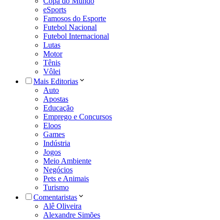
Copa do Mundo
eSports
Famosos do Esporte
Futebol Nacional
Futebol Internacional
Lutas
Motor
Tênis
Vôlei
Mais Editorias
Auto
Apostas
Educação
Emprego e Concursos
Eloos
Games
Indústria
Jogos
Meio Ambiente
Negócios
Pets e Animais
Turismo
Comentaristas
Alê Oliveira
Alexandre Simões