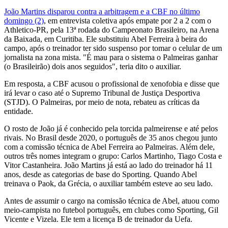
João Martins disparou contra a arbitragem e a CBF no último
domingo (2)
, em entrevista coletiva após empate por 2 a 2 com o
Athletico-PR, pela 13ª rodada do Campeonato Brasileiro, na Arena
da Baixada, em Curitiba. Ele substituiu Abel Ferreira à beira do
campo, após o treinador ter sido suspenso por tomar o celular de um
jornalista na zona mista. "É mau para o sistema o Palmeiras ganhar
(o Brasileirão) dois anos seguidos", teria dito o auxiliar.
Em resposta, a CBF acusou o profissional de xenofobia e disse que
irá levar o caso até o Supremo Tribunal de Justiça Desportiva
(STJD). O Palmeiras, por meio de nota, rebateu as críticas da
entidade.
O rosto de João já é conhecido pela torcida palmeirense e até pelos
rivais. No Brasil desde 2020, o português de 35 anos chegou junto
com a comissão técnica de Abel Ferreira ao Palmeiras. Além dele,
outros três nomes integram o grupo: Carlos Martinho, Tiago Costa e
Vitor Castanheira. João Martins já está ao lado do treinador há 11
anos, desde as categorias de base do Sporting. Quando Abel
treinava o Paok, da Grécia, o auxiliar também esteve ao seu lado.
Antes de assumir o cargo na comissão técnica de Abel, atuou como
meio-campista no futebol português, em clubes como Sporting, Gil
Vicente e Vizela. Ele tem a licença B de treinador da Uefa.