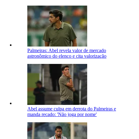
Palmeiras: Abel revela valor de mercado
astronômico do elenco e cita valorização
Abel assume culpa em derrota do Palmeiras e
manda recado: 'Não joga por nome'