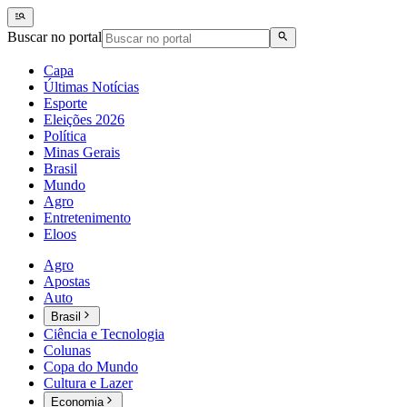
Buscar no portal
Capa
Últimas Notícias
Esporte
Eleições 2026
Política
Minas Gerais
Brasil
Mundo
Agro
Entretenimento
Eloos
Agro
Apostas
Auto
Brasil
Ciência e Tecnologia
Colunas
Copa do Mundo
Cultura e Lazer
Economia