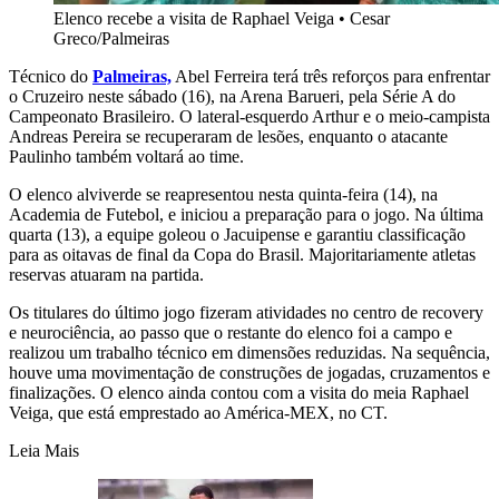
Elenco recebe a visita de Raphael Veiga
•
Cesar
Greco/Palmeiras
Técnico do
Palmeiras,
Abel Ferreira terá três reforços para enfrentar
o Cruzeiro neste sábado (16), na Arena Barueri, pela Série A do
Campeonato Brasileiro. O lateral-esquerdo Arthur e o meio-campista
Andreas Pereira se recuperaram de lesões, enquanto o atacante
Paulinho também voltará ao time.
O elenco alviverde se reapresentou nesta quinta-feira (14), na
Academia de Futebol, e iniciou a preparação para o jogo. Na última
quarta (13), a equipe goleou o Jacuipense e garantiu classificação
para as oitavas de final da Copa do Brasil. Majoritariamente atletas
reservas atuaram na partida.
Os titulares do último jogo fizeram atividades no centro de recovery
e neurociência, ao passo que o restante do elenco foi a campo e
realizou um trabalho técnico em dimensões reduzidas. Na sequência,
houve uma movimentação de construções de jogadas, cruzamentos e
finalizações. O elenco ainda contou com a visita do meia Raphael
Veiga, que está emprestado ao América-MEX, no CT.
Leia Mais