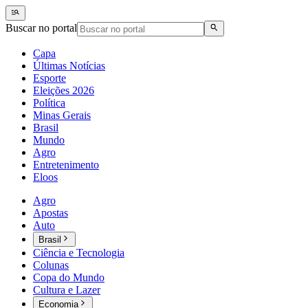
Buscar no portal
Capa
Últimas Notícias
Esporte
Eleições 2026
Política
Minas Gerais
Brasil
Mundo
Agro
Entretenimento
Eloos
Agro
Apostas
Auto
Brasil
Ciência e Tecnologia
Colunas
Copa do Mundo
Cultura e Lazer
Economia