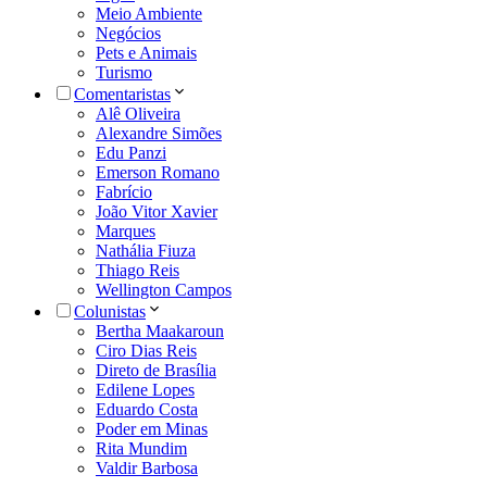
Meio Ambiente
Negócios
Pets e Animais
Turismo
Comentaristas
Alê Oliveira
Alexandre Simões
Edu Panzi
Emerson Romano
Fabrício
João Vitor Xavier
Marques
Nathália Fiuza
Thiago Reis
Wellington Campos
Colunistas
Bertha Maakaroun
Ciro Dias Reis
Direto de Brasília
Edilene Lopes
Eduardo Costa
Poder em Minas
Rita Mundim
Valdir Barbosa