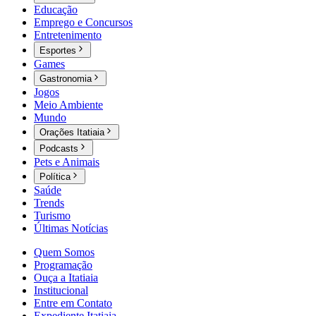
Educação
Emprego e Concursos
Entretenimento
Esportes
Games
Gastronomia
Jogos
Meio Ambiente
Mundo
Orações Itatiaia
Podcasts
Pets e Animais
Política
Saúde
Trends
Turismo
Últimas Notícias
Quem Somos
Programação
Ouça a Itatiaia
Institucional
Entre em Contato
Expediente Itatiaia