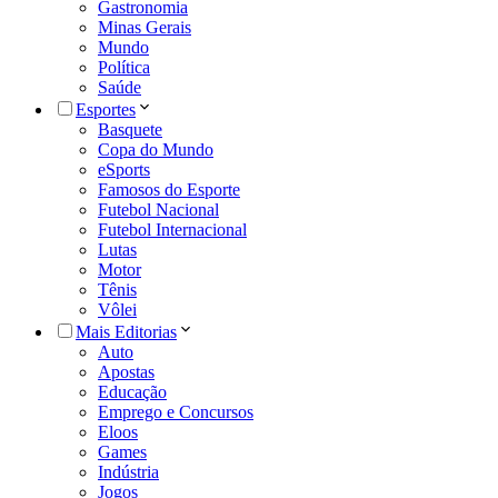
Gastronomia
Minas Gerais
Mundo
Política
Saúde
Esportes
Basquete
Copa do Mundo
eSports
Famosos do Esporte
Futebol Nacional
Futebol Internacional
Lutas
Motor
Tênis
Vôlei
Mais Editorias
Auto
Apostas
Educação
Emprego e Concursos
Eloos
Games
Indústria
Jogos