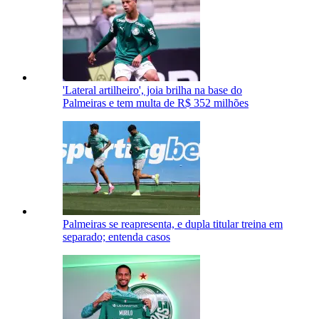
'Lateral artilheiro', joia brilha na base do
Palmeiras e tem multa de R$ 352 milhões
Palmeiras se reapresenta, e dupla titular treina em
separado; entenda casos