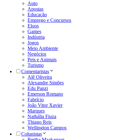
Auto
Apostas
Educação
Emprego e Concursos
Eloos
Games
Indústria
Jogos
Meio Ambiente
Negócios
Pets e Animais
Turismo
Comentaristas
Alê Oliveira
Alexandre Simões
Edu Panzi
Emerson Romano
Fabrício
João Vitor Xavier
Marques
Nathália Fiuza
Thiago Reis
Wellington Campos
Colunistas
Bertha Maakaroun