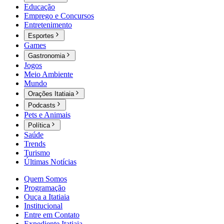
Educação
Emprego e Concursos
Entretenimento
Esportes
Games
Gastronomia
Jogos
Meio Ambiente
Mundo
Orações Itatiaia
Podcasts
Pets e Animais
Política
Saúde
Trends
Turismo
Últimas Notícias
Quem Somos
Programação
Ouça a Itatiaia
Institucional
Entre em Contato
Expediente Itatiaia