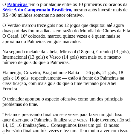
O
Palmeiras
tem o pior ataque entre os 10 primeiros colocados da
Série A do Campeonato Brasileiro,
mesmo após investir mais de
R$ 400 milhões somente no setor ofensivo.
O Verdão marcou treze gols nos 12 jogos que disputou até agora —
duas partidas foram adiadas em razão do Mundial de Clubes da Fifa.
O Ceará, 10º colocado, marcou quinze vezes e é quem mais se
aproxima do Palmeiras em gols marcados.
Na segunda metade da tabela, Mirassol (18 gols), Grêmio (13 gols),
Internacional (13 gols) e Vasco (14 gols) tem mais ou o mesmo
número de gols do que o Palmeiras.
Flamengo, Cruzeiro, Bragantino e Bahia — 26 gols, 21 gols, 18
gols e 16 gols, respectivamente — estão à frente do Palmeiras na
classificação, com mais gols do que o time treinado por Abel
Ferreira.
O treinador apontou o aspecto ofensivo como um dos principais
problemas do time.
“Estamos precisando finalizar sete vezes para fazer um gol. Isso
quer dizer que o Palmeiras finaliza sete vezes. Hoje tivemos, não sei,
14, 15, 16 finalizações… Conseguimos fazer um gol. O nosso
adversário finalizou três vezes e fez um. Tem muito a ver com isso.