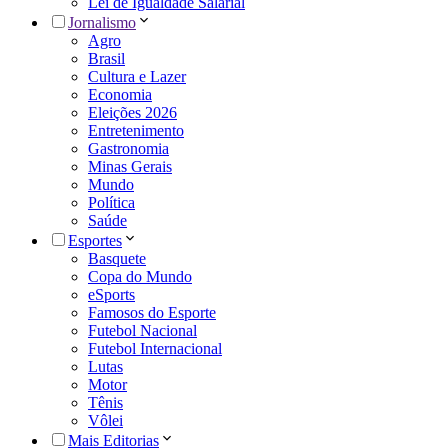
Lei de Igualdade Salarial
Jornalismo
Agro
Brasil
Cultura e Lazer
Economia
Eleições 2026
Entretenimento
Gastronomia
Minas Gerais
Mundo
Política
Saúde
Esportes
Basquete
Copa do Mundo
eSports
Famosos do Esporte
Futebol Nacional
Futebol Internacional
Lutas
Motor
Tênis
Vôlei
Mais Editorias