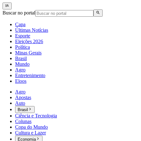
Buscar no portal
Capa
Últimas Notícias
Esporte
Eleições 2026
Política
Minas Gerais
Brasil
Mundo
Agro
Entretenimento
Eloos
Agro
Apostas
Auto
Brasil
Ciência e Tecnologia
Colunas
Copa do Mundo
Cultura e Lazer
Economia