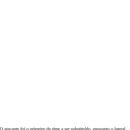
acante foi o primeiro do time a ser substituído, enquanto o lateral