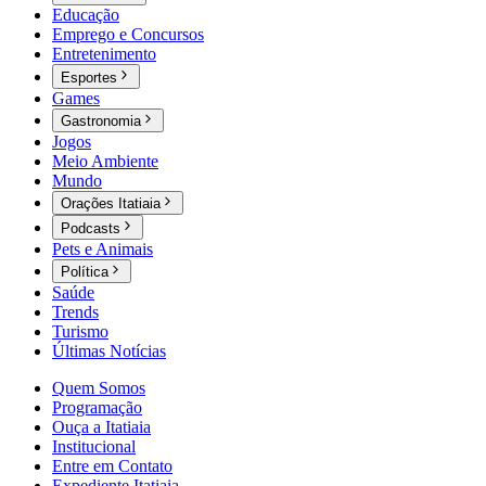
Educação
Emprego e Concursos
Entretenimento
Esportes
Games
Gastronomia
Jogos
Meio Ambiente
Mundo
Orações Itatiaia
Podcasts
Pets e Animais
Política
Saúde
Trends
Turismo
Últimas Notícias
Quem Somos
Programação
Ouça a Itatiaia
Institucional
Entre em Contato
Expediente Itatiaia