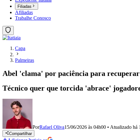
Filiadas
Afiliadas
Trabalhe Conosco
Capa
Palmeiras
Abel 'clama' por paciência para recuperar
Técnico quer que torcida 'abrace' jogador
Por
Rafael Oliva
15/06/2026 às 04h00
•
Atualizado
há 
Compartilhar