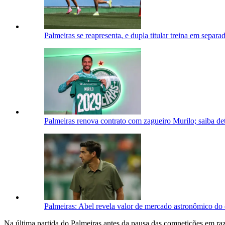
Palmeiras se reapresenta, e dupla titular treina em separa
Palmeiras renova contrato com zagueiro Murilo; saiba de
Palmeiras: Abel revela valor de mercado astronômico do e
Na última partida do Palmeiras antes da pausa das competições em ra