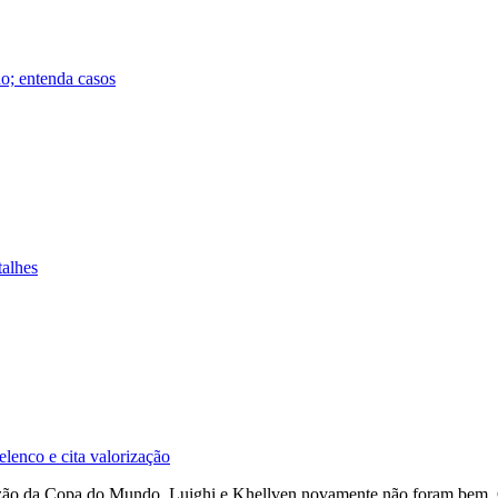
do; entenda casos
talhes
lenco e cita valorização
zão da Copa do Mundo, Luighi e Khellven novamente não foram bem. O at