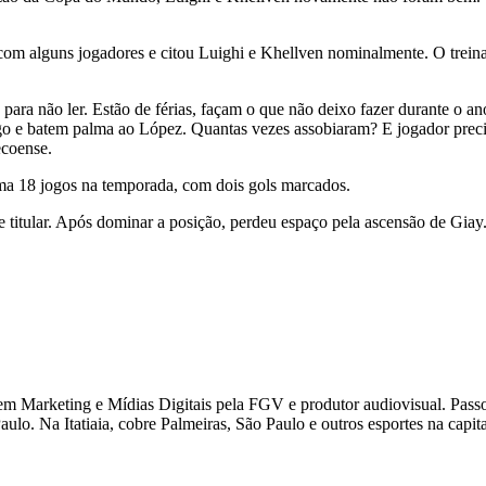
a com alguns jogadores e citou Luighi e Khellven nominalmente. O trei
ra não ler. Estão de férias, façam o que não deixo fazer durante o ano
go e batem palma ao López. Quantas vezes assobiaram? E jogador precisa
ecoense.
oma 18 jogos na temporada, com dois gols marcados.
titular. Após dominar a posição, perdeu espaço pela ascensão de Giay.
 Marketing e Mídias Digitais pela FGV e produtor audiovisual. Passou
ulo. Na Itatiaia, cobre Palmeiras, São Paulo e outros esportes na capital