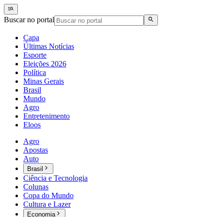
Buscar no portal
Capa
Últimas Notícias
Esporte
Eleições 2026
Política
Minas Gerais
Brasil
Mundo
Agro
Entretenimento
Eloos
Agro
Apostas
Auto
Brasil
Ciência e Tecnologia
Colunas
Copa do Mundo
Cultura e Lazer
Economia