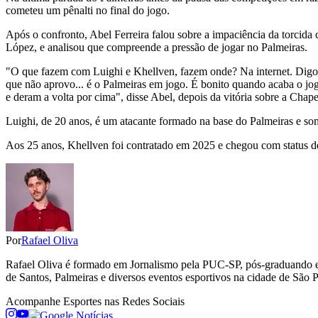
cometeu um pênalti no final do jogo.
Após o confronto, Abel Ferreira falou sobre a impaciência da torcid
López, e analisou que compreende a pressão de jogar no Palmeiras.
"O que fazem com Luighi e Khellven, fazem onde? Na internet. Digo pa
que não aprovo... é o Palmeiras em jogo. É bonito quando acaba o jo
e deram a volta por cima", disse Abel, depois da vitória sobre a Chap
Luighi, de 20 anos, é um atacante formado na base do Palmeiras e s
Aos 25 anos, Khellven foi contratado em 2025 e chegou com status de 
Por
Rafael Oliva
Rafael Oliva é formado em Jornalismo pela PUC-SP, pós-graduando em
de Santos, Palmeiras e diversos eventos esportivos na cidade de São Pa
Acompanhe
Esportes
nas Redes Sociais