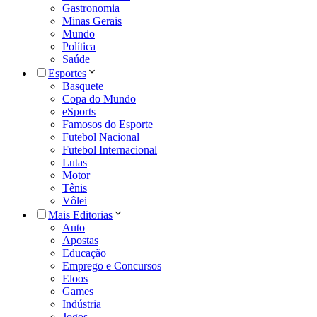
Gastronomia
Minas Gerais
Mundo
Política
Saúde
Esportes
Basquete
Copa do Mundo
eSports
Famosos do Esporte
Futebol Nacional
Futebol Internacional
Lutas
Motor
Tênis
Vôlei
Mais Editorias
Auto
Apostas
Educação
Emprego e Concursos
Eloos
Games
Indústria
Jogos