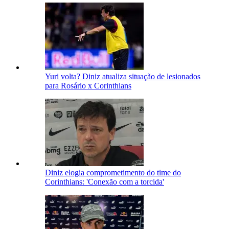
Yuri volta? Diniz atualiza situação de lesionados
para Rosário x Corinthians
Diniz elogia comprometimento do time do
Corinthians: 'Conexão com a torcida'