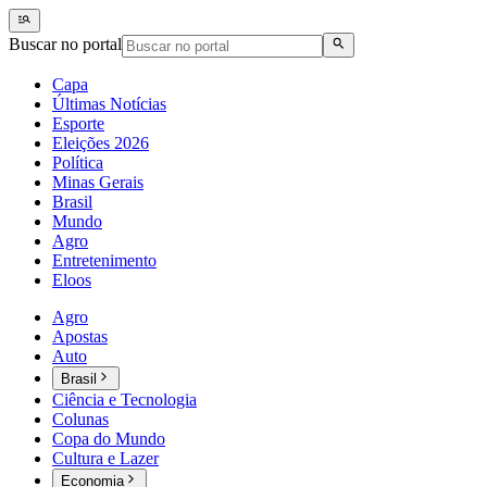
Buscar no portal
Capa
Últimas Notícias
Esporte
Eleições 2026
Política
Minas Gerais
Brasil
Mundo
Agro
Entretenimento
Eloos
Agro
Apostas
Auto
Brasil
Ciência e Tecnologia
Colunas
Copa do Mundo
Cultura e Lazer
Economia