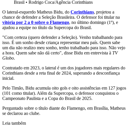
Brasil
•
Rodrigo Coca/Agência Corinthians
O lateral-esquerdo Matheus Bidu, do
Corinthians
, projetou a
chance de defender a Seleção Brasileira. O defensor foi titular na
vitória por 2 a 0 sobre o Flamengo
, no último domingo (1º), e
ajudou a equipe no título da Supercopa do Brasil.
"Com certeza (quero defender a Seleção). Venho trabalhando para
isso. É um sonho desde criança representar meu país. Quem sabe
um dia não realizo meu sonho, tenho trabalhado para isso. Não vejo
a hora. Quem sabe não dá certo", disse Bidu em entrevista à
TV
Globo
.
Contratado em 2023, o lateral é um dos jogadores mais regulares do
Corinthians desde a reta final de 2024, superando a desconfiança
inicial.
Pelo Timão, Bidu acumula oito gols e oito assistências em 127 jogos
(101 como titular). Além da Supercopa, o defensor conquistou o
Campeonato Paulista e a Copa do Brasil de 2025.
Perguntado sobre o título diante do Flamengo, em Brasília, Matheus
se declarou ao clube.
Leia também