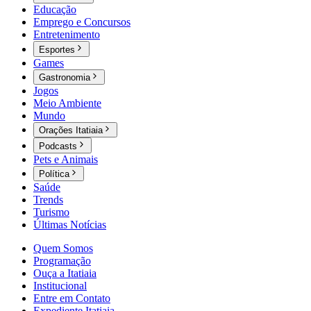
Educação
Emprego e Concursos
Entretenimento
Esportes
Games
Gastronomia
Jogos
Meio Ambiente
Mundo
Orações Itatiaia
Podcasts
Pets e Animais
Política
Saúde
Trends
Turismo
Últimas Notícias
Quem Somos
Programação
Ouça a Itatiaia
Institucional
Entre em Contato
Expediente Itatiaia