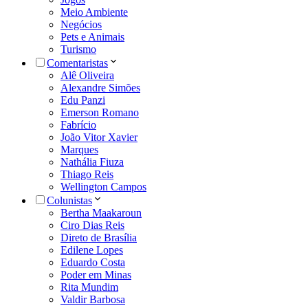
Meio Ambiente
Negócios
Pets e Animais
Turismo
Comentaristas
Alê Oliveira
Alexandre Simões
Edu Panzi
Emerson Romano
Fabrício
João Vitor Xavier
Marques
Nathália Fiuza
Thiago Reis
Wellington Campos
Colunistas
Bertha Maakaroun
Ciro Dias Reis
Direto de Brasília
Edilene Lopes
Eduardo Costa
Poder em Minas
Rita Mundim
Valdir Barbosa