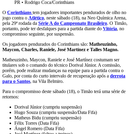
PR
•
Rodrigo Coca/Corinthians
O
Corinthians
tem jogadores importantes pendurados de olho no
jogo contra o
Atlético
, neste sábado (18), na Neo Química Arena,
pela 29ª rodada da
Série A do Campeonato Brasileiro
. O Timão,
portanto, pode ter desfalques para a partida diante do
Vitória
, no
compromisso seguinte, por suspensão.
Os jogadores pendurados do Corinthians são:
Matheuzinho,
Maycon,
Charles, Raniele, José Martínez e Talles Magno.
Matheuzinho, Maycon, Raniele e José Martínez costumam ser
titulares sob o comando do técnico Dorival Júnior. A comissão,
porém, pode realizar mudanças na equipe para a partida contra o
Galo, por conta do curto intervalo de recuperação após a
derrota
para o Santos
, na Vila Belmiro.
Para o compromisso deste sábado (18), o Timão terá uma série de
retornos:
Dorival Júnior (cumpriu suspensão)
Hugo Souza (cumpriu suspensão/Data Fifa)
Matheus Bidu (cumpriu suspensão)
Félix Torres (Data Fifa)
Ángel Romero (Data Fifa)
José Martínez (faltou a treinos)