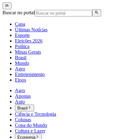
Buscar no portal
Capa
Últimas Notícias
Esporte
Eleições 2026
Política
Minas Gerais
Brasil
Mundo
Agro
Entretenimento
Eloos
Agro
Apostas
Auto
Brasil
Ciência e Tecnologia
Colunas
Copa do Mundo
Cultura e Lazer
Economia