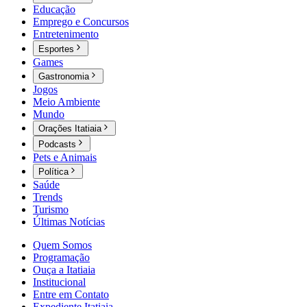
Educação
Emprego e Concursos
Entretenimento
Esportes
Games
Gastronomia
Jogos
Meio Ambiente
Mundo
Orações Itatiaia
Podcasts
Pets e Animais
Política
Saúde
Trends
Turismo
Últimas Notícias
Quem Somos
Programação
Ouça a Itatiaia
Institucional
Entre em Contato
Expediente Itatiaia