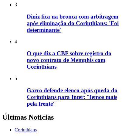
3
Diniz fica na bronca com arbitragem
após eliminação do Corinthians: 'Foi
determinante'
4
O que diz a CBF sobre registro do
novo contrato de Memphis com
Corinthians
5
Garro defende elenco após queda do
Corinthians para Inter: 'Temos mais
pela frente'
Últimas Notícias
Corinthians