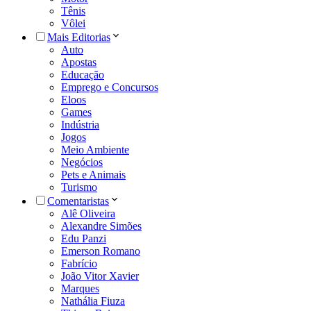
Tênis
Vôlei
Mais Editorias
Auto
Apostas
Educação
Emprego e Concursos
Eloos
Games
Indústria
Jogos
Meio Ambiente
Negócios
Pets e Animais
Turismo
Comentaristas
Alê Oliveira
Alexandre Simões
Edu Panzi
Emerson Romano
Fabrício
João Vitor Xavier
Marques
Nathália Fiuza