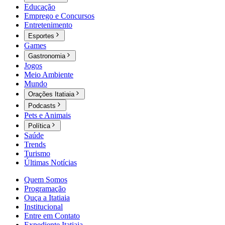
Educação
Emprego e Concursos
Entretenimento
Esportes
Games
Gastronomia
Jogos
Meio Ambiente
Mundo
Orações Itatiaia
Podcasts
Pets e Animais
Política
Saúde
Trends
Turismo
Últimas Notícias
Quem Somos
Programação
Ouça a Itatiaia
Institucional
Entre em Contato
Expediente Itatiaia