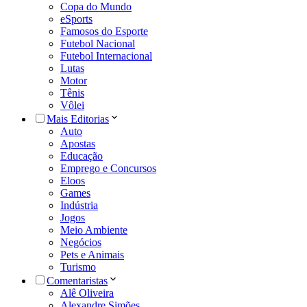
Copa do Mundo
eSports
Famosos do Esporte
Futebol Nacional
Futebol Internacional
Lutas
Motor
Tênis
Vôlei
Mais Editorias
Auto
Apostas
Educação
Emprego e Concursos
Eloos
Games
Indústria
Jogos
Meio Ambiente
Negócios
Pets e Animais
Turismo
Comentaristas
Alê Oliveira
Alexandre Simões