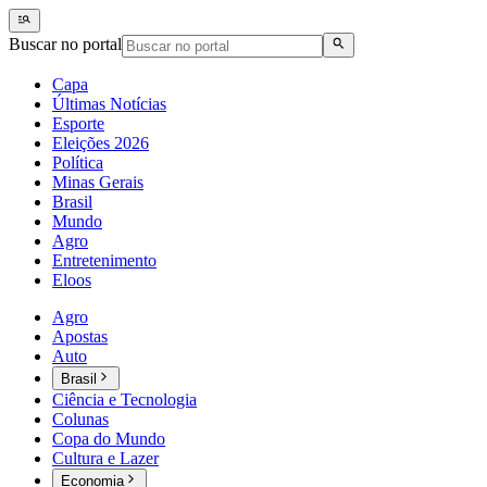
Buscar no portal
Capa
Últimas Notícias
Esporte
Eleições 2026
Política
Minas Gerais
Brasil
Mundo
Agro
Entretenimento
Eloos
Agro
Apostas
Auto
Brasil
Ciência e Tecnologia
Colunas
Copa do Mundo
Cultura e Lazer
Economia